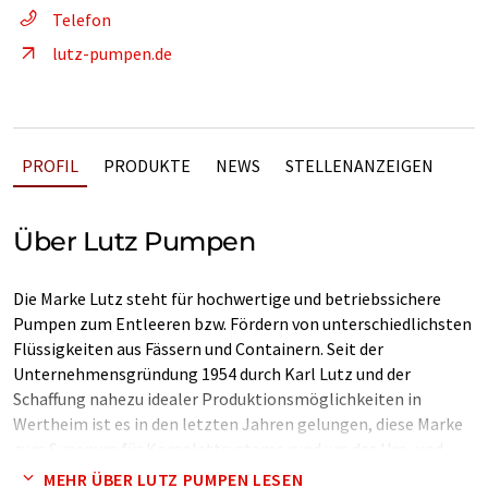
Telefon
lutz-pumpen.de
PROFIL
PRODUKTE
NEWS
STELLENANZEIGEN
Über Lutz Pumpen
Die Marke Lutz steht für hochwertige und betriebssichere
Pumpen zum Entleeren bzw. Fördern von unterschiedlichsten
Flüssigkeiten aus Fässern und Containern. Seit der
Unternehmensgründung 1954 durch Karl Lutz und der
Schaffung nahezu idealer Produktionsmöglichkeiten in
Wertheim ist es in den letzten Jahren gelungen, diese Marke
zum Synonym für Komplettsysteme rund um das Um- und
Abfüllen von Flüssigkeiten zu entwickeln. Zum Lutz
MEHR ÜBER LUTZ PUMPEN LESEN