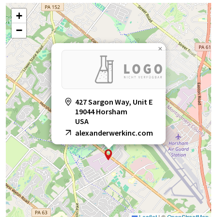
+
−
×
427 Sargon Way, Unit E
19044 Horsham
USA
alexanderwerkinc.com
Leaflet
|
©
OpenStreetMap