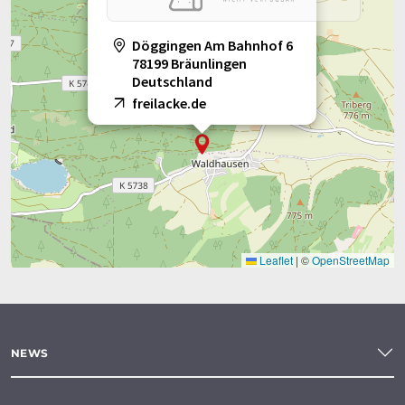
Döggingen Am Bahnhof 6
78199 Bräunlingen
Deutschland
freilacke.de
Leaflet
|
©
OpenStreetMap
NEWS