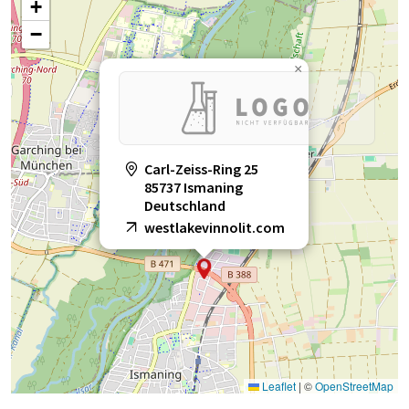
+
−
×
Carl-Zeiss-Ring 25
85737 Ismaning
Deutschland
westlakevinnolit.com
Leaflet
|
©
OpenStreetMap