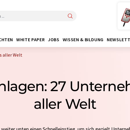
CHTEN
WHITE PAPER
JOBS
WISSEN & BILDUNG
NEWSLETT
 aller Welt
lagen: 27 Untern
aller Welt
e weiter unten einen Schnelleinstieg, um sich gezielt Untern