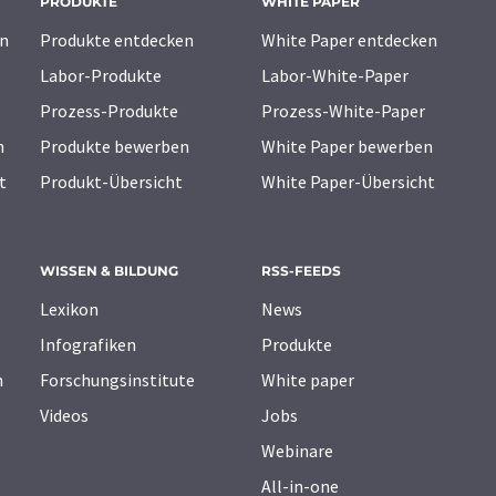
PRODUKTE
WHITE PAPER
n
Produkte entdecken
White Paper entdecken
Labor-Produkte
Labor-White-Paper
Prozess-Produkte
Prozess-White-Paper
n
Produkte bewerben
White Paper bewerben
t
Produkt-Übersicht
White Paper-Übersicht
WISSEN & BILDUNG
RSS-FEEDS
Lexikon
News
Infografiken
Produkte
n
Forschungsinstitute
White paper
Videos
Jobs
Webinare
All-in-one