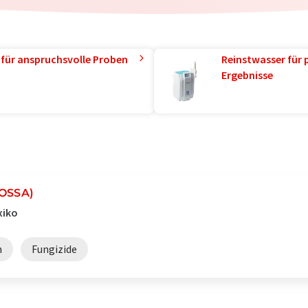
 für anspruchsvolle Proben
Reinstwasser für 
Ergebnisse
(OSSA)
xiko
n
Fungizide