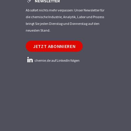
NEWSLETTER
Ab sofort nichts mehr verpassen: Unser Newsletter für
die chemische Industrie, Analytik, Labor und Prozess
bringt Sie jeden Dienstag und Donnerstag auf den
neuesten Stand.
JETZT ABONNIEREN
chemie.de auf LinkedIn folgen