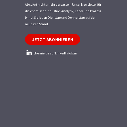
Ab sofort nichts mehr verpassen: Unser Newsletter für
die chemische Industrie, Analytik, Labor und Prozess
bringt Sie jeden Dienstag und Donnerstag auf den
neuesten Stand.
JETZT ABONNIEREN
chemie.de auf LinkedIn folgen