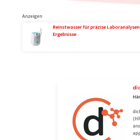
Anzeigen
Reinstwasser für präzise Laboranalysen 
Ergebnisse
di
Hän
dic
(HP
ana
app