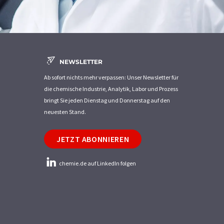
NEWSLETTER
Ab sofort nichts mehr verpassen: Unser Newsletter für
die chemische Industrie, Analytik, Labor und Prozess
bringt Sie jeden Dienstag und Donnerstag auf den
neuesten Stand.
JETZT ABONNIEREN
chemie.de auf LinkedIn folgen