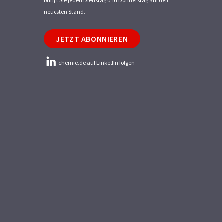
bringt Sie jeden Dienstag und Donnerstag auf den
neuesten Stand.
JETZT ABONNIEREN
chemie.de auf LinkedIn folgen