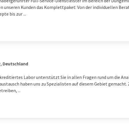
habergeführter Full-Service-Dienstleister im Bereich der Düngemi
en unseren Kunden das Komplettpaket: Von der individuellen Bera
te bis zur ...
r, Deutschland
ditiertes Labor unterstützt Sie in allen Fragen rund um die Ana
austausch haben uns zu Spezialisten auf diesem Gebiet gemacht.
reiben, ...