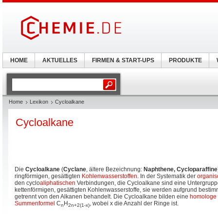
HOME
AKTUELLES
FIRMEN & START-UPS
PRODUKTE
Home
Lexikon
Cycloalkane
Cycloalkane
Die
Cycloalkane
(
Cyclane
, ältere Bezeichnung:
Naphthene, Cycloparaffine
ringförmigen, gesättigten
Kohlenwasserstoffen
. In der Systematik der
organi
den cyclo
aliphatischen
Verbindungen, die Cycloalkane sind eine Untergrupp
kettenförmigen, gesättigten Kohlenwasserstoffe, sie werden aufgrund bestim
getrennt von den Alkanen behandelt. Die Cycloalkane bilden eine
homologe
Summenformel
C
H
, wobei x die Anzahl der Ringe ist.
n
2n+2(1-x)