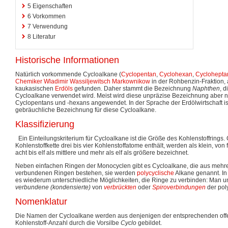
5
Eigenschaften
6
Vorkommen
7
Verwendung
8
Literatur
Historische Informationen
Natürlich vorkommende Cycloalkane (
Cyclopentan
,
Cyclohexan
,
Cyclohepta
Chemiker
Wladimir Wassiljewitsch Markownikow
in der Rohbenzin-Fraktion,
kaukasischen
Erdöls
gefunden. Daher stammt die Bezeichnung
Naphthen
, d
Cycloalkane verwendet wird. Meist wird diese unpräzise Bezeichnung aber n
Cyclopentans und -hexans angewendet. In der Sprache der Erdölwirtschaft i
gebräuchliche Bezeichnung für diese Cycloalkane.
Klassifizierung
Ein Einteilungskriterium für Cycloalkane ist die Größe des Kohlenstoffrings.
Kohlenstoffkette drei bis vier Kohlenstoffatome enthält, werden als klein, von 
acht bis elf als mittlere und mehr als elf als größere bezeichnet.
Neben einfachen Ringen der Monocyclen gibt es Cycloalkane, die aus mehr
verbundenen Ringen bestehen, sie werden
polycyclische
Alkane genannt. In
es wiederum unterschiedliche Möglichkeiten, die Ringe zu verbinden: Man un
verbundene (kondensierte)
von
verbrückten
oder
Spiroverbindungen
der pol
Nomenklatur
Die Namen der Cycloalkane werden aus denjenigen der entsprechenden off
Kohlenstoff-Anzahl durch die Vorsilbe
Cyclo
gebildet.