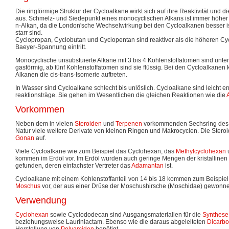
Die ringförmige Struktur der Cycloalkane wirkt sich auf ihre Reaktivität und
aus. Schmelz- und Siedepunkt eines monocyclischen Alkans ist immer höher
n-Alkan, da die London'sche Wechselwirkung bei den Cycloalkanen besser ist
starr sind.
Cyclopropan, Cyclobutan und Cyclopentan sind reaktiver als die höheren Cyc
Baeyer-Spannung eintritt.
Monocyclische unsubstuierte Alkane mit 3 bis 4 Kohlenstoffatomen sind un
gasförmig, ab fünf Kohlenstoffatomen sind sie flüssig. Bei den Cycloalkane
Alkanen die cis-trans-Isomerie auftreten.
In Wasser sind Cycloalkane schlecht bis unlöslich. Cycloalkane sind leicht en
reaktionsträge. Sie gehen im Wesentlichen die gleichen Reaktionen wie die
Vorkommen
Neben dem in vielen
Steroiden
und
Terpenen
vorkommenden Sechsring de
Natur viele weitere Derivate von kleinen Ringen und Makrocyclen. Die Ster
Gonan
auf.
Viele Cycloalkane wie zum Beispiel das Cyclohexan, das
Methylcyclohexan
kommen im Erdöl vor. Im Erdöl wurden auch geringe Mengen der kristallinen 
gefunden, deren einfachster Vertreter das
Adamantan
ist.
Cycloalkane mit einem Kohlenstoffanteil von 14 bis 18 kommen zum Beispiel
Moschus
vor, der aus einer Drüse der Moschushirsche (Moschidae) gewonne
Verwendung
Cyclohexan
sowie Cyclododecan sind Ausgangsmaterialien für die
Synthese
beziehungsweise Laurinlactam. Ebenso wie die daraus abgeleiteten
Dicarb