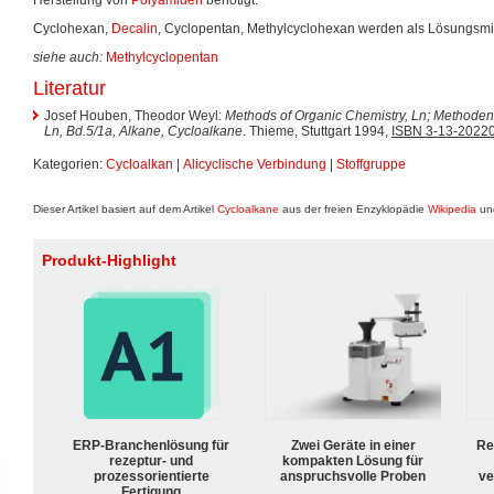
Herstellung von
Polyamiden
benötigt.
Cyclohexan,
Decalin
, Cyclopentan, Methylcyclohexan werden als Lösungsmit
siehe auch:
Methylcyclopentan
Literatur
Josef Houben, Theodor Weyl:
Methods of Organic Chemistry, Ln; Methode
Ln, Bd.5/1a, Alkane, Cycloalkane
. Thieme, Stuttgart 1994,
ISBN 3-13-2022
Kategorien:
Cycloalkan
|
Alicyclische Verbindung
|
Stoffgruppe
Dieser Artikel basiert auf dem Artikel
Cycloalkane
aus der freien Enzyklopädie
Wikipedia
und
Produkt-Highlight
ERP-Branchenlösung für
Zwei Geräte in einer
Re
rezeptur- und
kompakten Lösung für
prozessorientierte
anspruchsvolle Proben
ve
Fertigung