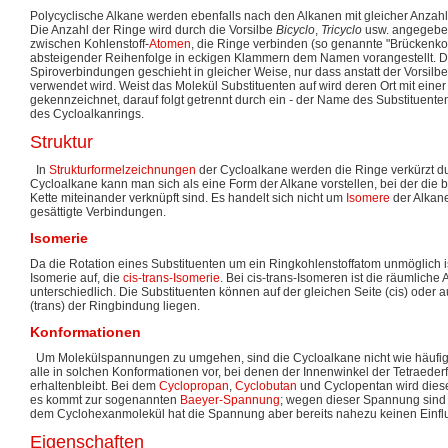
Polycyclische Alkane werden ebenfalls nach den Alkanen mit gleicher Anzahl
Die Anzahl der Ringe wird durch die Vorsilbe
Bicyclo
,
Tricyclo
usw. angegeben
zwischen Kohlenstoff-
Atomen
, die Ringe verbinden (so genannte "Brückenkop
absteigender Reihenfolge in eckigen Klammern dem Namen vorangestellt. 
Spiroverbindungen geschieht in gleicher Weise, nur dass anstatt der Vorsilb
verwendet wird. Weist das Molekül Substituenten auf wird deren Ort mit eine
gekennzeichnet, darauf folgt getrennt durch ein
-
der Name des Substituenten
des Cycloalkanrings.
Struktur
In
Strukturformelzeichnungen
der Cycloalkane werden die Ringe verkürzt dur
Cycloalkane kann man sich als eine Form der Alkane vorstellen, bei der die 
Kette miteinander verknüpft sind. Es handelt sich nicht um
Isomere
der Alkane
gesättigte Verbindungen.
Isomerie
Da die Rotation eines Substituenten um ein Ringkohlenstoffatom unmöglich ist,
Isomerie auf, die
cis-trans-Isomerie
. Bei cis-trans-Isomeren ist die räumlich
unterschiedlich. Die Substituenten können auf der gleichen Seite (cis) oder a
(trans) der Ringbindung liegen.
Konformationen
Um Molekülspannungen zu umgehen, sind die Cycloalkane nicht wie häufig da
alle in solchen Konformationen vor, bei denen der Innenwinkel der Tetraeder
erhaltenbleibt. Bei dem
Cyclopropan
,
Cyclobutan
und Cyclopentan wird dieser
es kommt zur sogenannten
Baeyer-Spannung
; wegen dieser Spannung sind 
dem Cyclohexanmolekül hat die Spannung aber bereits nahezu keinen Einfl
Eigenschaften