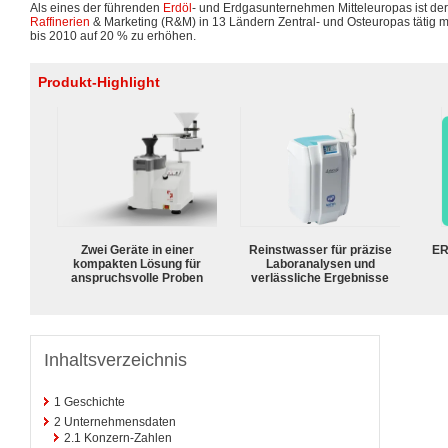
Als eines der führenden
Erdöl
- und Erdgasunternehmen Mitteleuropas ist d
Raffinerien
& Marketing (R&M) in 13 Ländern Zentral- und Osteuropas tätig mi
bis 2010 auf 20 % zu erhöhen.
Produkt-Highlight
Zwei Geräte in einer
Reinstwasser für präzise
ER
kompakten Lösung für
Laboranalysen und
anspruchsvolle Proben
verlässliche Ergebnisse
Inhaltsverzeichnis
1
Geschichte
2
Unternehmensdaten
2.1
Konzern-Zahlen