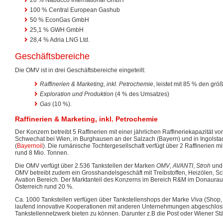
100 % Central European Gashub
50 % EconGas GmbH
25,1 % GWH GmbH
28,4 % Adria LNG Ltd.
Geschäftsbereiche
Die OMV ist in drei Geschäftsbereiche eingeteilt:
Raffinerien & Marketing, inkl. Petrochemie
, leistet mit 85 % den gr
Exploration und Produktion
(4 % des Umsatzes)
Gas
(10 %).
Raffinerien & Marketing, inkl. Petrochemie
Der Konzern betreibt 5 Raffinerien mit einer jährlichen Raffineriekapazität vo
Schwechat bei Wien, in Burghausen an der Salzach (Bayern) und in Ingolsta
(
Bayernoil
). Die rumänische Tochtergesellschaft verfügt über 2 Raffinerien mi
rund 8 Mio. Tonnen.
Die OMV verfügt über 2.536 Tankstellen der Marken
OMV
,
AVANTI
,
Stroh
un
OMV betreibt zudem ein Grosshandelsgeschäft mit Treibstoffen, Heizölen, Sc
Avation Bereich. Der Marktanteil des Konzerns im Bereich R&M im Donauraum
Österreich rund 20 %.
Ca. 1000 Tankstellen verfügen über Tankstellenshops der Marke
Viva
(Shop,
laufend innovative Kooperationen mit anderen Unternehmungen abgeschlos
Tankstellennetzwerk bieten zu können. Darunter z.B die Post oder Wiener Stä