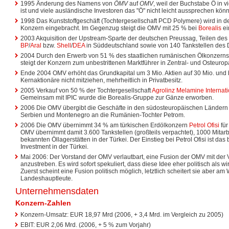
1995 Änderung des Namens von
ÖMV
auf
OMV
, weil der Buchstabe Ö in v
ist und viele ausländische Investoren das "Ö" nicht leicht aussprechen kön
1998 Das Kunststoffgeschäft (Tochtergesellschaft PCD Polymere) wird in 
Konzern eingebracht. Im Gegenzug steigt die OMV mit 25 % bei
Borealis
ei
2003 Akquisition der Upstream-Sparte der deutschen Preussag, Teilen des
BP
/
Aral
bzw.
Shell
/
DEA
in Süddeutschland sowie von 140 Tankstellen des 
2004 Durch den Erwerb von 51 % des staatlichen rumänischen Ölkonzern
steigt der Konzern zum unbestrittenen Marktführer in Zentral- und Osteurop
Ende 2004 OMV erhöht das Grundkapital um 3 Mio. Aktien auf 30 Mio. und b
Kernaktionäre nicht mitziehen, mehrheitlich in Privatbesitz.
2005 Verkauf von 50 % der Tochtergesellschaft
Agrolinz Melamine Interna
Gemeinsam mit IPIC wurde die Borealis-Gruppe zur Gänze erworben.
2006 Die OMV übergibt die Geschäfte in den südosteuropäischen Ländern
Serbien und Montenegro an die Rumänien-Tochter Petrom.
2006 Die OMV übernimmt 34 % am türkischen Erdölkonzern
Petrol Ofisi
für
OMV übernimmt damit 3.600 Tankstellen (großteils verpachtet), 1000 Mitar
bekannten Öllagerstätten in der Türkei. Der Einstieg bei Petrol Ofisi ist das
Investment in der Türkei.
Mai 2006: Der Vorstand der OMV verlautbart, eine Fusion der OMV mit der 
anzustreben. Es wird sofort spekuliert, dass diese Idee eher politisch als wir
Zuerst scheint eine Fusion politisch möglich, letztlich scheitert sie aber am
Landeshauptleute.
Unternehmensdaten
Konzern-Zahlen
Konzern-Umsatz: EUR 18,97 Mrd (2006, + 3,4 Mrd. im Vergleich zu 2005)
EBIT: EUR 2,06 Mrd. (2006, + 5 % zum Vorjahr)