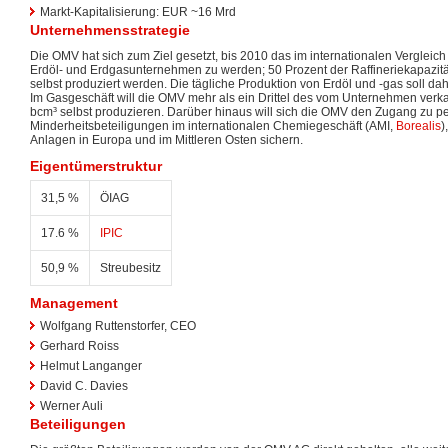
Markt-Kapitalisierung: EUR ~16 Mrd
Unternehmensstrategie
Die OMV hat sich zum Ziel gesetzt, bis 2010 das im internationalen Vergleich 
Erdöl- und Erdgasunternehmen zu werden; 50 Prozent der Raffineriekapazitä
selbst produziert werden. Die tägliche Produktion von Erdöl und -gas soll da
Im Gasgeschäft will die OMV mehr als ein Drittel des vom Unternehmen ver
bcm³ selbst produzieren. Darüber hinaus will sich die OMV den Zugang zu 
Minderheitsbeteiligungen im internationalen Chemiegeschäft (AMI,
Borealis
)
Anlagen in Europa und im Mittleren Osten sichern.
Eigentümerstruktur
31,5 %
ÖIAG
17.6 %
IPIC
50,9 %
Streubesitz
Management
Wolfgang Ruttenstorfer, CEO
Gerhard Roiss
Helmut Langanger
David C. Davies
Werner Auli
Beteiligungen