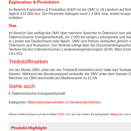
Exploration & Produktion
Im Bereich Exploration & Produktion (E&P) ist die OMV in 18 Ländern auf fünf
täglich 322.000
boe
. Die Reserven betragen rund 1.3 Mrd. boe, wobei knapp
entfallen.
Gas
Im Bereich Gas verfügt die OMV über mehrere Speicher in Österreich (vor all
Österreichische Energiewirtschaft), ein 2.000 km langes Leitungsnetz und tran
in Länder wie Deutschland oder Italien. OMV und Petrom verkaufen jährlich 
Österreich und Rumänien. Der Vertrieb erfolgt über die Grosshandelsgesellsc
Venture mit den österreichischen Landesenergieversorgern (EVN, Wien Ene
Linz AG).
Treibstoffmarken
Vor der Marke OMV, unter der der Treibstoff vertrieben wird, hatte das Tanks
Namen. Während der Besatzungszeit verkaufte die SMV unter dem Namen
Ö
Wechsel zur ÖMV wechselte der Markenname zu
ELAN
.
Siehe auch
Österreichische Energiewirtschaft
Kategorien:
Mineralölunternehmen
|
Chemieunternehmen
Dieser Artikel basiert auf dem Artikel
OMV_AG
aus der freien Enzyklopädie
Wikipedia
und s
Produkt-Highlight