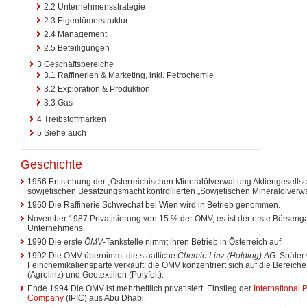
2.2
Unternehmensstrategie
2.3
Eigentümerstruktur
2.4
Management
2.5
Beteiligungen
3
Geschäftsbereiche
3.1
Raffinerien & Marketing, inkl. Petrochemie
3.2
Exploration & Produktion
3.3
Gas
4
Treibstoffmarken
5
Siehe auch
Geschichte
1956 Entstehung der „Österreichischen Mineralölverwaltung Aktiengesellsc
sowjetischen Besatzungsmacht kontrollierten „Sowjetischen Mineralölverw
1960 Die Raffinerie Schwechat bei Wien wird in Betrieb genommen.
November 1987 Privatisierung von 15 % der ÖMV, es ist der erste Börsenga
Unternehmens.
1990 Die erste
ÖMV
-Tankstelle nimmt ihren Betrieb in Österreich auf.
1992 Die ÖMV übernimmt die staatliche
Chemie Linz (Holding) AG
. Späte
Feinchemikaliensparte verkauft: die OMV konzentriert sich auf die Bereich
(Agrolinz) und Geotextilien (Polyfelt).
Ende 1994 Die ÖMV ist mehrheitlich privatisiert. Einstieg der
International 
Company
(IPIC) aus Abu Dhabi.