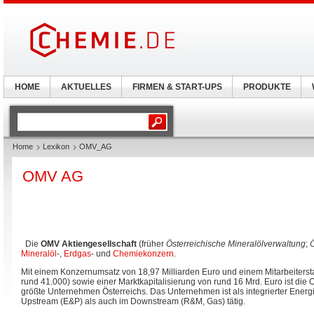
HOME
AKTUELLES
FIRMEN & START-UPS
PRODUKTE
Home
Lexikon
OMV_AG
OMV AG
Die
OMV Aktiengesellschaft
(früher
Österreichische Mineralölverwaltung
;
Mineralöl
-,
Erdgas
- und
Chemiekonzern
.
Mit einem Konzernumsatz von 18,97 Milliarden Euro und einem Mitarbeitersta
rund 41.000) sowie einer Marktkapitalisierung von rund 16 Mrd. Euro ist die
größte Unternehmen Österreichs. Das Unternehmen ist als integrierter Ener
Upstream (E&P) als auch im Downstream (R&M, Gas) tätig.