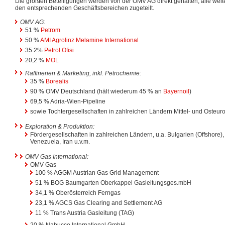
Die größten Beteiligungen werden von der OMV AG direkt gehalten, alle wei
den entsprechenden Geschäftsbereichen zugeteilt.
OMV AG:
51 %
Petrom
50 %
AMI Agrolinz Melamine International
35.2%
Petrol Ofisi
20,2 %
MOL
Raffinerien & Marketing, inkl. Petrochemie:
35 %
Borealis
90 % OMV Deutschland (hält wiederum 45 % an
Bayernoil
)
69,5 % Adria-Wien-Pipeline
sowie Tochtergesellschaften in zahlreichen Ländern Mittel- und Osteur
Exploration & Produktion:
Fördergesellschaften in zahlreichen Ländern, u.a. Bulgarien (Offshore)
Venezuela, Iran u.v.m.
OMV Gas International:
OMV Gas
100 % AGGM Austrian Gas Grid Management
51 % BOG Baumgarten Oberkappel Gasleitungsges.mbH
34,1 % Oberösterreich Ferngas
23,1 % AGCS Gas Clearing and Settlement AG
11 % Trans Austria Gasleitung (TAG)
20 % Nabucco International GmbH