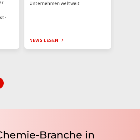
er
Unternehmen weltweit
st-
NEWS LESEN
NEWS L
 Chemie-Branche in