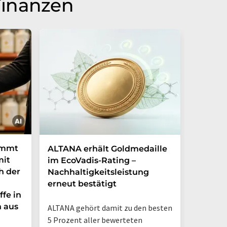
Finanzen
immt
ALTANA erhält Goldmedaille
Deutsc
mit
im EcoVadis-Rating –
eigene
h der
Nachhaltigkeitsleistung
Mehr a
erneut bestätigt
in nur
ffe in
n aus
ALTANA gehört damit zu den besten
„Deutsch
5 Prozent aller bewerteten
– jetzt 