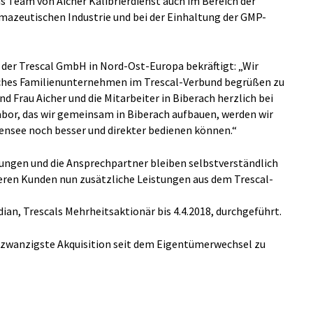
 Team von Aicher Kalibrierdienst auch im Bereich der
rmazeutischen Industrie und bei der Einhaltung der GMP-
 der Trescal GmbH in Nord-Ost-Europa bekräftigt: „Wir
reiches Familienunternehmen im Trescal-Verbund begrüßen zu
nd Frau Aicher und die Mitarbeiter in Biberach herzlich bei
bor, das wir gemeinsam in Biberach aufbauen, werden wir
ensee noch besser und direkter bedienen können.“
stungen und die Ansprechpartner bleiben selbstverständlich
eren Kunden nun zusätzliche Leistungen aus dem Trescal-
ian, Trescals Mehrheitsaktionär bis 4.4.2018, durchgeführt.
zwanzigste Akquisition seit dem Eigentümerwechsel zu