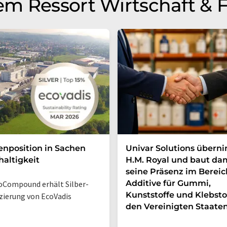
m Ressort Wirtschaft & 
enposition in Sachen
Univar Solutions übern
altigkeit
H.M. Royal und baut da
seine Präsenz im Bereic
Additive für Gummi,
Compound erhält Silber-
Kunststoffe und Klebsto
izierung von EcoVadis
den Vereinigten Staate