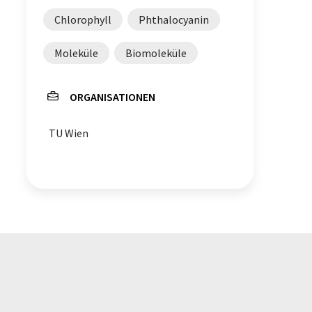
Chlorophyll
Phthalocyanin
Moleküle
Biomoleküle
ORGANISATIONEN
TU Wien