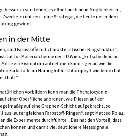
nge besser zu verstehen, es öffnet auch neue Möglichkeiten,
re Zwecke zu nutzen – eine Strategie, die heute unter dem
eutung gewinnt.
n in der Mitte
en, sind Farbstoffe mit charakteristischer Ringstruktur“,
stitut für Materialchemie der TU Wien. „Entscheidend an
hrer Mitte ein Eisenatom aufnehmen kann – genau wie die
roten Farbstoffe im Hämoglobin. Chlorophyll wiederum hat
esthält.“
natürlichen Vorbildern kann man die Phthalocyanin-
uf einer Oberfläche anordnen, wie Fliesen auf der
egelmäßig auf eine Graphen-Schicht aufgebracht, so
l aus lauter gleichen Farbstoff-Ringen“, sagt Matteo Roiaz,
 die Experimente durchführte. „Das hat den Vorteil, dass
uchen können und damit viel deutlichere Messsignale
han.