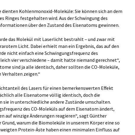
e dienten Kohlenmonoxid-Moleküle: Sie können sich an dem
des Ringes festgehalten wird. Aus der Schwingung des
formationen über den Zustand des Eisenatoms gewinnen.
de das Molekül mit Laserlicht bestrahlt – und zwar mit
arotem Licht. Dabei erhielt man ein Ergebnis, das auf den
urde nicht einfach eine Schwingungsfrequenz des
ich vier verschiedene – damit hatte niemand gerechnet“,
ome sind ja alle identisch, daher sollten die CO-Moleküle,
e Verhalten zeigen.“
Lichtanteil des Lasers für einen bemerkenswerten Effekt
ächlich alle Eisenatome völlig identisch, doch die
 sie in unterschiedliche andere Zustände umschalten.
ngsfrequenz des CO-Moleküls auf dem Eisenatom ändert,
ren auf winzige Änderungen reagieren“, sagt Günther
der Grund, warum die Biomoleküle in unserem Körper eine so
zweigten Protein-Äste haben einen minimalen Einfluss auf