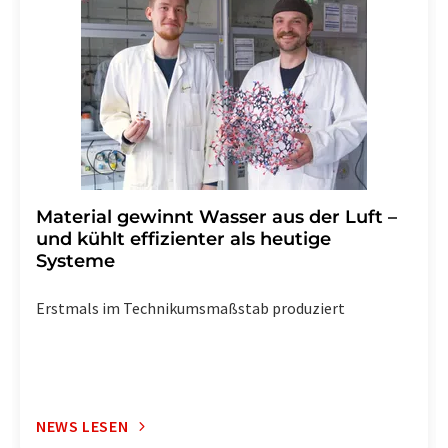
widerruf@lumitos.com
mit Wirkung für die Zukunft
widerrufen. Zudem ist in jeder E-Mail ein Link zur
Abbestellung des entsprechenden Newsletters
enthalten.
Material gewinnt Wasser aus der Luft –
und kühlt effizienter als heutige
Systeme
Erstmals im Technikumsmaßstab produziert
NEWS LESEN