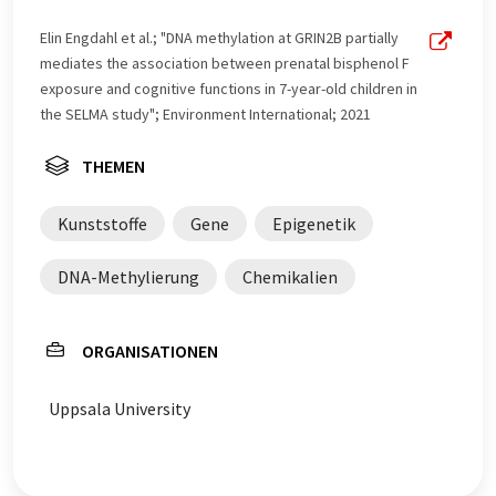
an, um eine größere Bandbreite an aktuellen
Nachrichten zu präsentieren. Da dieser Artikel mit
Elin Engdahl et al.; "DNA methylation at GRIN2B partially
automatischer Übersetzung übersetzt wurde, ist es
mediates the association between prenatal bisphenol F
möglich, dass er Fehler im Vokabular, in der Syntax oder
exposure and cognitive functions in 7-year-old children in
in der Grammatik enthält. Den ursprünglichen Artikel in
the SELMA study"; Environment International; 2021
Englisch finden Sie
hier
.
THEMEN
Kunststoffe
Gene
Epigenetik
DNA-Methylierung
Chemikalien
ORGANISATIONEN
Uppsala University