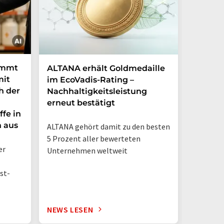
immt
ALTANA erhält Goldmedaille
Deutsc
mit
im EcoVadis-Rating –
eigene
h der
Nachhaltigkeitsleistung
Mehr a
erneut bestätigt
in nur
ffe in
n aus
ALTANA gehört damit zu den besten
„Deutsch
5 Prozent aller bewerteten
– jetzt 
er
Unternehmen weltweit
st-
NEWS LESEN
NEWS L