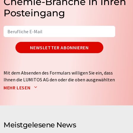
Chemie-Branche in Ihren
Posteingang
NEWSLETTER ABONNIEREN
Mit dem Absenden des Formulars willigen Sie ein, dass
Ihnen die LUMITOS AG den oder die oben ausgewählten
Newsletter per E-Mail zusendet. Ihre Daten werden
MEHR LESEN
nicht an Dritte weitergegeben. Die Speicherung und
Verarbeitung Ihrer Daten durch die LUMITOS AG erfolgt
auf Basis unserer
Datenschutzerklärung
. LUMITOS darf
Sie zum Zwecke der Werbung oder der Markt- und
Meinungsforschung per E-Mail kontaktieren. Ihre
Meistgelesene News
Einwilligung können Sie jederzeit ohne Angabe von