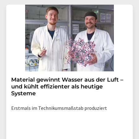
Gründen gegenüber der LUMITOS AG, Ernst-Augustin-
Str. 2, 12489 Berlin oder per E-Mail unter
widerruf@lumitos.com
mit Wirkung für die Zukunft
widerrufen. Zudem ist in jeder E-Mail ein Link zur
Abbestellung des entsprechenden Newsletters
enthalten.
Material gewinnt Wasser aus der Luft –
und kühlt effizienter als heutige
Systeme
Erstmals im Technikumsmaßstab produziert