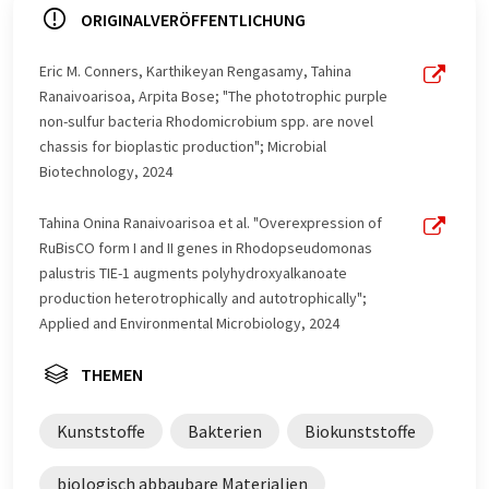
LUMITOS bietet diese automatischen Übersetzungen
ORIGINALVERÖFFENTLICHUNG
an, um eine größere Bandbreite an aktuellen
Nachrichten zu präsentieren. Da dieser Artikel mit
Eric M. Conners, Karthikeyan Rengasamy, Tahina
automatischer Übersetzung übersetzt wurde, ist es
Ranaivoarisoa, Arpita Bose; "The phototrophic purple
möglich, dass er Fehler im Vokabular, in der Syntax oder
non-sulfur bacteria Rhodomicrobium spp. are novel
in der Grammatik enthält. Den ursprünglichen Artikel in
chassis for bioplastic production"; Microbial
Englisch finden Sie
hier
.
Biotechnology, 2024
Tahina Onina Ranaivoarisoa et al. "Overexpression of
RuBisCO form I and II genes in Rhodopseudomonas
palustris TIE-1 augments polyhydroxyalkanoate
production heterotrophically and autotrophically";
Applied and Environmental Microbiology, 2024
THEMEN
Kunststoffe
Bakterien
Biokunststoffe
biologisch abbaubare Materialien