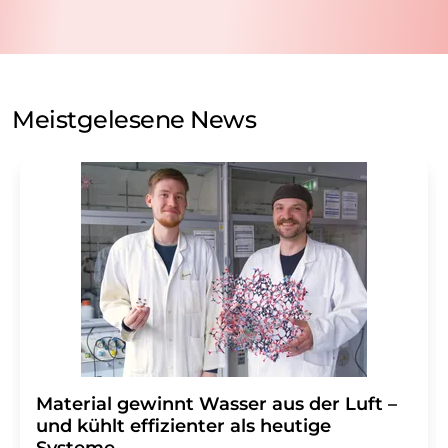
nicht an Dritte weitergegeben. Die Speicherung und
Verarbeitung Ihrer Daten durch die LUMITOS AG erfolgt
auf Basis unserer
Datenschutzerklärung
. LUMITOS darf
Sie zum Zwecke der Werbung oder der Markt- und
Meinungsforschung per E-Mail kontaktieren. Ihre
Meistgelesene News
Einwilligung können Sie jederzeit ohne Angabe von
Gründen gegenüber der LUMITOS AG, Ernst-Augustin-
Str. 2, 12489 Berlin oder per E-Mail unter
widerruf@lumitos.com
mit Wirkung für die Zukunft
widerrufen. Zudem ist in jeder E-Mail ein Link zur
Abbestellung des entsprechenden Newsletters
enthalten.
Material gewinnt Wasser aus der Luft –
und kühlt effizienter als heutige