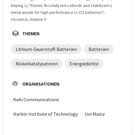
möglich, dass er Fehler im Vokabular, in der Syntax oder
Deping Li; "Atomic Ni-catalyzed cathode and stabilized Li
in der Grammatik enthält. Den ursprünglichen Artikel in
metal anode for high-performance Li–O2 batteries";
Englisch finden Sie
hier
.
eScience, Volume 5
THEMEN
Lithium-Sauerstoff-Batterien
Batterien
Nickelkatalysatoren
Energiedichte
ORGANISATIONEN
KeAi Communications
Harbin Institute of Technology
Uni Mainz