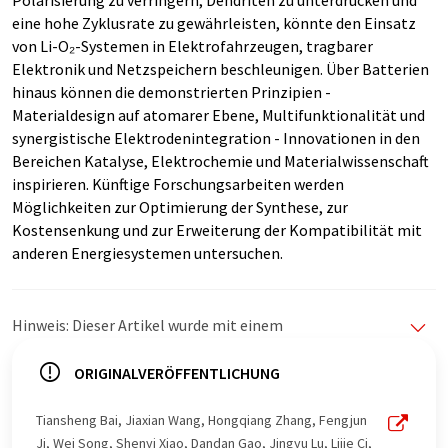
Polarisierung zu verringern, Dendriten zu unterdrücken und
eine hohe Zyklusrate zu gewährleisten, könnte den Einsatz
von Li-O₂-Systemen in Elektrofahrzeugen, tragbarer
Elektronik und Netzspeichern beschleunigen. Über Batterien
hinaus können die demonstrierten Prinzipien -
Materialdesign auf atomarer Ebene, Multifunktionalität und
synergistische Elektrodenintegration - Innovationen in den
Bereichen Katalyse, Elektrochemie und Materialwissenschaft
inspirieren. Künftige Forschungsarbeiten werden
Möglichkeiten zur Optimierung der Synthese, zur
Kostensenkung und zur Erweiterung der Kompatibilität mit
anderen Energiesystemen untersuchen.
Hinweis: Dieser Artikel wurde mit einem
Computersystem ohne menschlichen Eingriff übersetzt.
LUMITOS bietet diese automatischen Übersetzungen
ORIGINALVERÖFFENTLICHUNG
an, um eine größere Bandbreite an aktuellen
Nachrichten zu präsentieren. Da dieser Artikel mit
Tiansheng Bai, Jiaxian Wang, Hongqiang Zhang, Fengjun
automatischer Übersetzung übersetzt wurde, ist es
Ji, Wei Song, Shenyi Xiao, Dandan Gao, Jingyu Lu, Lijie Ci,