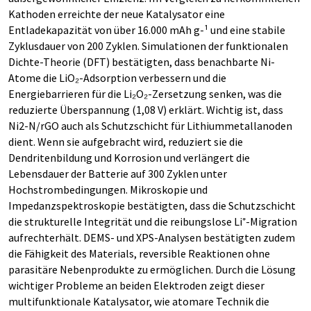
Kathoden erreichte der neue Katalysator eine
Entladekapazität von über 16.000 mAh g-¹ und eine stabile
Zyklusdauer von 200 Zyklen. Simulationen der funktionalen
Dichte-Theorie (DFT) bestätigten, dass benachbarte Ni-
Atome die LiO₂-Adsorption verbessern und die
Energiebarrieren für die Li₂O₂-Zersetzung senken, was die
reduzierte Überspannung (1,08 V) erklärt. Wichtig ist, dass
Ni2-N/rGO auch als Schutzschicht für Lithiummetallanoden
dient. Wenn sie aufgebracht wird, reduziert sie die
Dendritenbildung und Korrosion und verlängert die
Lebensdauer der Batterie auf 300 Zyklen unter
Hochstrombedingungen. Mikroskopie und
Impedanzspektroskopie bestätigten, dass die Schutzschicht
die strukturelle Integrität und die reibungslose Li⁺-Migration
aufrechterhält. DEMS- und XPS-Analysen bestätigten zudem
die Fähigkeit des Materials, reversible Reaktionen ohne
parasitäre Nebenprodukte zu ermöglichen. Durch die Lösung
wichtiger Probleme an beiden Elektroden zeigt dieser
multifunktionale Katalysator, wie atomare Technik die