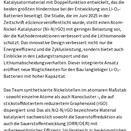
Katalysatormaterial mit Doppelfunktion entwickelt, das die
beiden größten Hindernisse bei der Entwicklung von Li-O₂-
Batterien beseitigt. Die Studie, die im Juni 2025 in der
Zeitschrift
eScience
veröffentlicht wurde, stellt einen Atom-
Nickel-Katalysator (Ni-N/rGO) mit geringer Belastung vor,
der die Kathodenreaktionen verbessert und die Lithiumanode
schützt. Das innovative Design verbessert nicht nur die
Energieeffizienz und die Zyklusleistung, sondern bietet auch
Einblicke in den Ladungstransport und das
Lithiumabscheidungsverhalten. Dieser integrierte Ansatz
eröffnet neue Möglichkeiten für den Bau langlebiger Li-O₂-
Batterien mit hoher Kapazität.
Das Team synthetisierte Nickelstellen im atomaren Maßstab
- sowohl einzelne Atome als auch Nanocluster -, die auf
stickstoffdotiertem reduziertem Graphenoxid (rGO)
dispergiert sind. Das als Ni2-N/rGO bezeichnete Material
katalysiert nachweislich sowohl die Sauerstoffreduktion als
auch die Sauerstoffentwicklung (ORR/OER) mit
außergewöhnlicher Effizienz. Im Vergleich zu herkömmlichen