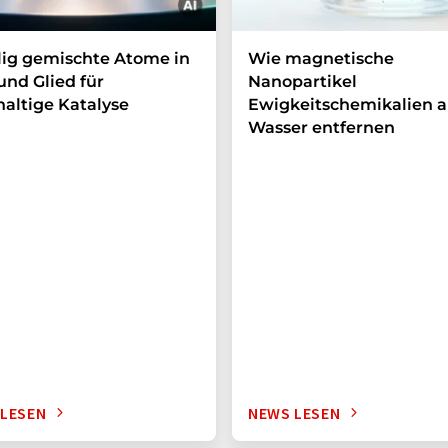
lig gemischte Atome in
Wie magnetische
und Glied für
Nanopartikel
altige Katalyse
Ewigkeitschemikalien a
Wasser entfernen
 LESEN
NEWS LESEN