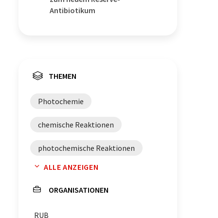
Antibiotikum
THEMEN
Photochemie
chemische Reaktionen
photochemische Reaktionen
ALLE ANZEIGEN
Fotoreaktoren
Kugelmühlen
ORGANISATIONEN
Graphen-Nanobänder
RUB
Mechanochemie