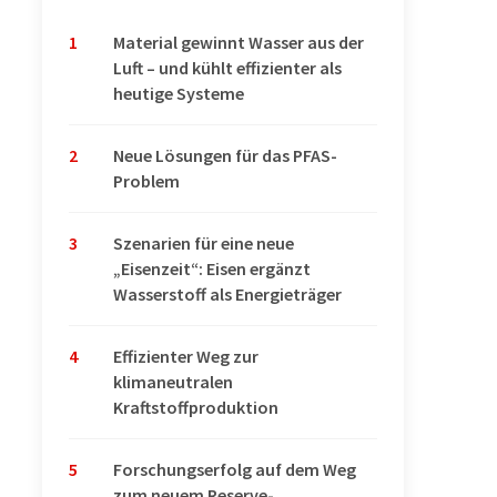
1
Material gewinnt Wasser aus der
Luft – und kühlt effizienter als
heutige Systeme
2
Neue Lösungen für das PFAS-
Problem
3
Szenarien für eine neue
„Eisenzeit“: Eisen ergänzt
Wasserstoff als Energieträger
4
Effizienter Weg zur
klimaneutralen
Kraftstoffproduktion
5
Forschungserfolg auf dem Weg
zum neuem Reserve-