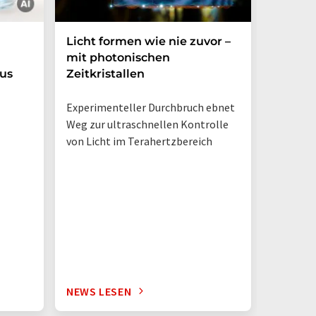
Licht formen wie nie zuvor –
Mechan
mit photonischen
erzeugt
us
Zeitkristallen
Experimenteller Durchbruch ebnet
Weg zur ultraschnellen Kontrolle
von Licht im Terahertzbereich
NEWS LESEN
NEWS L