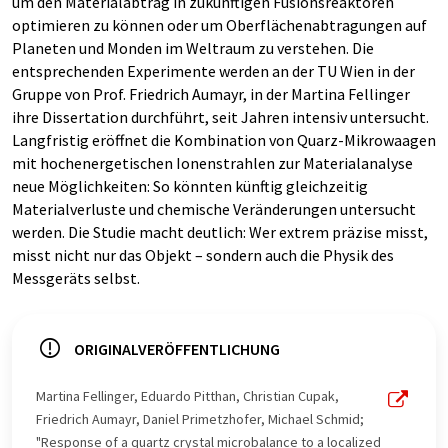
um den Materialabtrag in zukünftigen Fusionsreaktoren
optimieren zu können oder um Oberflächenabtragungen auf
Planeten und Monden im Weltraum zu verstehen. Die
entsprechenden Experimente werden an der TU Wien in der
Gruppe von Prof. Friedrich Aumayr, in der Martina Fellinger
ihre Dissertation durchführt, seit Jahren intensiv untersucht.
Langfristig eröffnet die Kombination von Quarz-Mikrowaagen
mit hochenergetischen Ionenstrahlen zur Materialanalyse
neue Möglichkeiten: So könnten künftig gleichzeitig
Materialverluste und chemische Veränderungen untersucht
werden. Die Studie macht deutlich: Wer extrem präzise misst,
misst nicht nur das Objekt – sondern auch die Physik des
Messgeräts selbst.
ORIGINALVERÖFFENTLICHUNG
Martina Fellinger, Eduardo Pitthan, Christian Cupak,
Friedrich Aumayr, Daniel Primetzhofer, Michael Schmid;
"Response of a quartz crystal microbalance to a localized