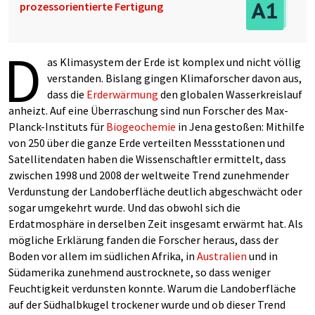
prozessorientierte Fertigung
D
as Klimasystem der Erde ist komplex und nicht völlig
verstanden. Bislang gingen Klimaforscher davon aus,
dass die
Erderwärmung
den globalen Wasserkreislauf
anheizt. Auf eine Überraschung sind nun Forscher des Max-
Planck-Instituts für
Biogeochemie
in Jena gestoßen: Mithilfe
von 250 über die ganze Erde verteilten Messstationen und
Satellitendaten haben die Wissenschaftler ermittelt, dass
zwischen 1998 und 2008 der weltweite Trend zunehmender
Verdunstung der Landoberfläche deutlich abgeschwächt oder
sogar umgekehrt wurde. Und das obwohl sich die
Erdatmosphäre in derselben Zeit insgesamt erwärmt hat. Als
mögliche Erklärung fanden die Forscher heraus, dass der
Boden vor allem im südlichen Afrika, in
Australien
und in
Südamerika zunehmend austrocknete, so dass weniger
Feuchtigkeit verdunsten konnte. Warum die Landoberfläche
auf der Südhalbkugel trockener wurde und ob dieser Trend