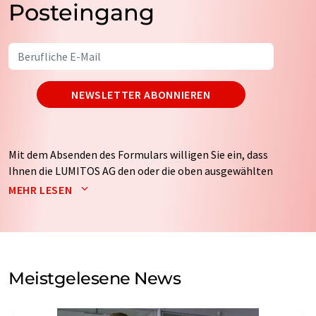
Posteingang
NEWSLETTER ABONNIEREN
Mit dem Absenden des Formulars willigen Sie ein, dass
Ihnen die LUMITOS AG den oder die oben ausgewählten
Newsletter per E-Mail zusendet. Ihre Daten werden
MEHR LESEN
nicht an Dritte weitergegeben. Die Speicherung und
Verarbeitung Ihrer Daten durch die LUMITOS AG erfolgt
auf Basis unserer
Datenschutzerklärung
. LUMITOS darf
Sie zum Zwecke der Werbung oder der Markt- und
Meinungsforschung per E-Mail kontaktieren. Ihre
Meistgelesene News
Einwilligung können Sie jederzeit ohne Angabe von
Gründen gegenüber der LUMITOS AG, Ernst-Augustin-