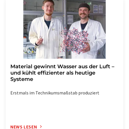
Str. 2, 12489 Berlin oder per E-Mail unter
widerruf@lumitos.com
mit Wirkung für die Zukunft
widerrufen. Zudem ist in jeder E-Mail ein Link zur
Abbestellung des entsprechenden Newsletters
enthalten.
Material gewinnt Wasser aus der Luft –
und kühlt effizienter als heutige
Systeme
Erstmals im Technikumsmaßstab produziert
NEWS LESEN