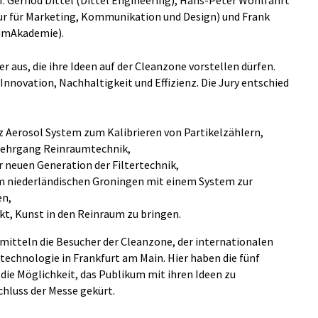
. Gernod Dittel (Dittel Engineering), Hans-Peter Wohlfahrt
ur für Marketing, Kommunikation und Design) und Frank
aumAkademie).
r aus, die ihre Ideen auf der Cleanzone vorstellen dürfen.
 Innovation, Nachhaltigkeit und Effizienz. Die Jury entschied
 Aerosol System zum Kalibrieren von Partikelzählern,
slehrgang Reinraumtechnik,
 neuen Generation der Filtertechnik,
dem niederländischen Groningen mit einem System zur
en,
t, Kunst in den Reinraum zu bringen.
itteln die Besucher der Cleanzone, der internationalen
echnologie in Frankfurt am Main. Hier haben die fünf
 die Möglichkeit, das Publikum mit ihren Ideen zu
chluss der Messe gekürt.