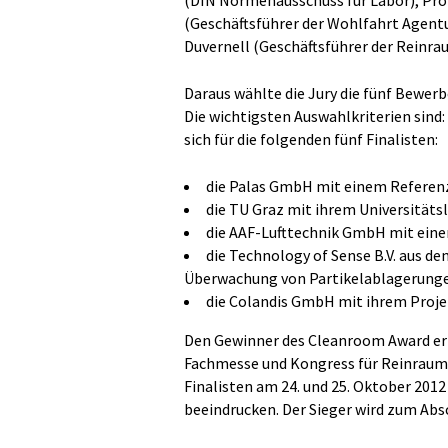
(DIN Normenausschuss für Labor), Prof
(Geschäftsführer der Wohlfahrt Agent
Duvernell (Geschäftsführer der Reinr
Daraus wählte die Jury die fünf Bewerbe
Die wichtigsten Auswahlkriterien sind:
sich für die folgenden fünf Finalisten:
die Palas GmbH mit einem Referenz
die TU Graz mit ihrem Universität
die AAF-Lufttechnik GmbH mit einer
die Technology of Sense B.V. aus 
Überwachung von Partikelablagerung
die Colandis GmbH mit ihrem Projek
Den Gewinner des Cleanroom Award erm
Fachmesse und Kongress für Reinraumt
Finalisten am 24. und 25. Oktober 2012
beeindrucken. Der Sieger wird zum Abs