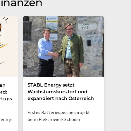
Finanzen
STABL Energy setzt
Berlin
nen
Wachstumskurs fort und
sichert
rd:
expandiert nach Österreich
Galliu
rtups
Erstes Batteriespeicherprojekt
Halbleit
enn je
beim Elektrowerk Schöder
Ladezeit
auf 10 M