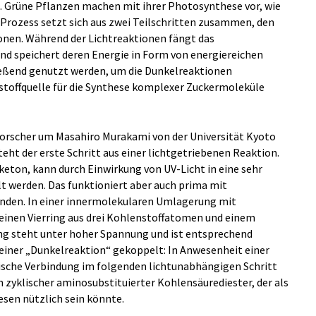
. Grüne Pflanzen machen mit ihrer Photosynthese vor, wie
Prozess setzt sich aus zwei Teilschritten zusammen, den
onen. Während der Lichtreaktionen fängt das
 speichert deren Energie in Form von energiereichen
eßend genutzt werden, um die Dunkelreaktionen
stoffquelle für die Synthese komplexer Zuckermoleküle
Forscher um Masahiro Murakami von der Universität Kyoto
teht der erste Schritt aus einer lichtgetriebenen Reaktion.
eton, kann durch Einwirkung von UV-Licht in eine sehr
 werden. Das funktioniert aber auch prima mit
anden. In einer innermolekularen Umlagerung mit
 einen Vierring aus drei Kohlenstoffatomen und einem
ing steht unter hoher Spannung und ist entsprechend
 einer „Dunkelreaktion“ gekoppelt: In Anwesenheit einer
ische Verbindung im folgenden lichtunabhängigen Schritt
n zyklischer aminosubstituierter Kohlensäurediester, der als
sen nützlich sein könnte.