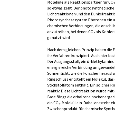
Moleküle als Reaktionspartner für CO
2
so etwas geht. Der photosynthetische 
Lichtreaktionen und den Dunkelreakti
Photosynthesesystem Photonen ein und
chemischen Verbindungen, die anschli
anzutreiben, bei denen CO
als Kohlen
2
genutzt wird.
Nach dem gleichen Prinzip haben die 
ihr Verfahren konzipiert. Auch hier bes
Der Ausgangsstoff, ein α-Methylaminok
energiereiche Verbindung umgewandelt
Sonnenlicht, wie die Forscher herausf
Ringschluss entsteht ein Molekül, das
Stickstoffatom enthält. Ein solcher R
reaktiv. Diese Lichtreaktion wurde mit
Base fängt die erhaltene hochenerget
ein CO
-Molekül ein. Dabei entsteht ei
2
Zwischenprodukt für chemische Synthe