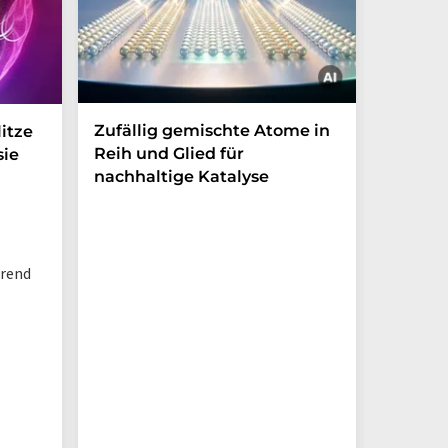
Zufällig gemischte Atome in
Wie ma
itze
Reih und Glied für
Nanopa
sie
nachhaltige Katalyse
Ewigke
Wasser
hrend