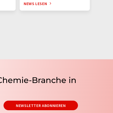
NEWS LESEN
NEWS L
 Chemie-Branche in
NEWSLETTER ABONNIEREN