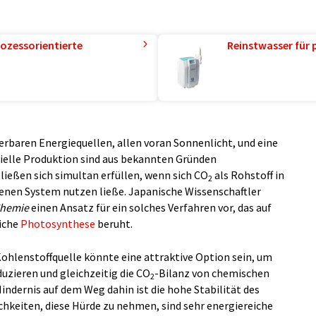
ozessorientierte
Reinstwasser für 
erbaren Energiequellen, allen voran Sonnenlicht, und eine
rielle Produktion sind aus bekannten Gründen
ießen sich simultan erfüllen, wenn sich CO
als Rohstoff in
2
nen System nutzen ließe. Japanische Wissenschaftler
Chemie
einen Ansatz für ein solches Verfahren vor, das auf
liche
Photosynthese
beruht.
ohlenstoffquelle könnte eine attraktive Option sein, um
duzieren und gleichzeitig die CO
-Bilanz von chemischen
2
ndernis auf dem Weg dahin ist die hohe Stabilität des
chkeiten, diese Hürde zu nehmen, sind sehr energiereiche