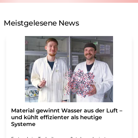
auf Basis unserer
Datenschutzerklärung
. LUMITOS darf
Sie zum Zwecke der Werbung oder der Markt- und
Meinungsforschung per E-Mail kontaktieren. Ihre
Meistgelesene News
Einwilligung können Sie jederzeit ohne Angabe von
Gründen gegenüber der LUMITOS AG, Ernst-Augustin-
Str. 2, 12489 Berlin oder per E-Mail unter
widerruf@lumitos.com
mit Wirkung für die Zukunft
widerrufen. Zudem ist in jeder E-Mail ein Link zur
Abbestellung des entsprechenden Newsletters
enthalten.
Material gewinnt Wasser aus der Luft –
und kühlt effizienter als heutige
Systeme