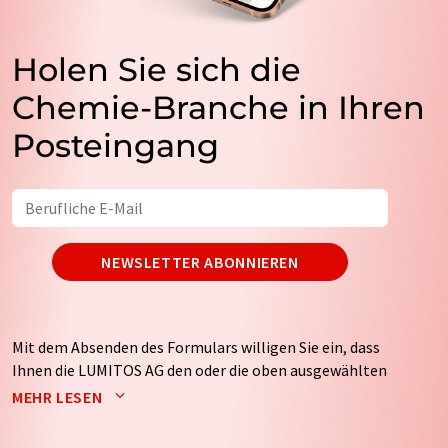
Holen Sie sich die
Chemie-Branche in Ihren
Posteingang
NEWSLETTER ABONNIEREN
Mit dem Absenden des Formulars willigen Sie ein, dass
Ihnen die LUMITOS AG den oder die oben ausgewählten
Newsletter per E-Mail zusendet. Ihre Daten werden
MEHR LESEN
nicht an Dritte weitergegeben. Die Speicherung und
Verarbeitung Ihrer Daten durch die LUMITOS AG erfolgt