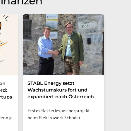
Finanzen
STABL Energy setzt
Berlin
nen
Wachstumskurs fort und
sichert
rd:
expandiert nach Österreich
Galliu
rtups
Erstes Batteriespeicherprojekt
Halbleit
enn je
beim Elektrowerk Schöder
Ladezeit
auf 10 M