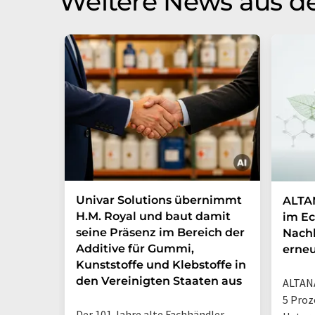
Weitere News aus de
Univar Solutions übernimmt
ALTAN
H.M. Royal und baut damit
im Ec
seine Präsenz im Bereich der
Nachh
Additive für Gummi,
erneu
Kunststoffe und Klebstoffe in
den Vereinigten Staaten aus
ALTANA
5 Proz
Der 101 Jahre alte Fachhändler