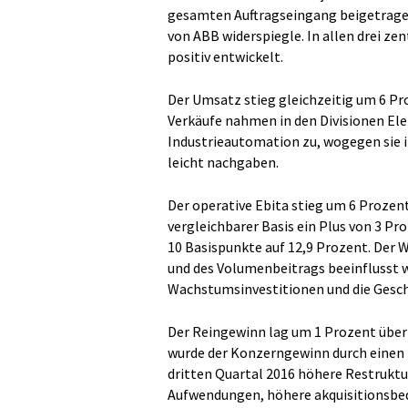
gesamten Auftragseingang beigetragen
von ABB widerspiegle. In allen drei 
positiv entwickelt.
Der Umsatz stieg gleichzeitig um 6 Pro
Verkäufe nahmen in den Divisionen Ele
Industrieautomation zu, wogegen sie i
leicht nachgaben.
Der operative Ebita stieg um 6 Prozent
vergleichbarer Basis ein Plus von 3 P
10 Basispunkte auf 12,9 Prozent. Der W
und des Volumenbeitrags beeinflusst w
Wachstumsinvestitionen und die Gesch
Der Reingewinn lag um 1 Prozent über 
wurde der Konzerngewinn durch einen 
dritten Quartal 2016 höhere Restrukt
Aufwendungen, höhere akquisitionsbe