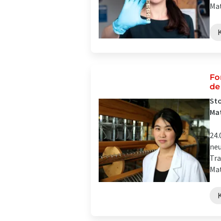
Mat
Fo
de
Sto
Mat
24.
neu
Tra
Mat