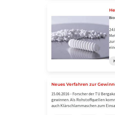
He
Bio
24.
Met
zur
ein
Neues Verfahren zur Gewinn
15.06.2016 -
Forscher der TU Bergak
gewinnen. Als Rohstoffquellen komm
auch Klärschlammaschen zum Einsatz.