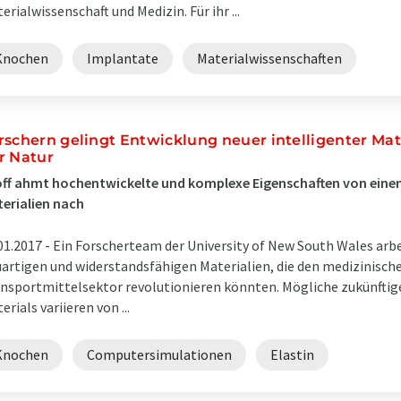
erialwissenschaft und Medizin. Für ihr ...
Knochen
Implantate
Materialwissenschaften
rschern gelingt Entwicklung neuer intelligenter Ma
r Natur
ff ahmt hochentwickelte und komplexe Eigenschaften von einem 
erialien nach
01.2017 -
Ein Forscherteam der University of New South Wales arb
artigen und widerstandsfähigen Materialien, die den medizinische
nsportmittelsektor revolutionieren könnten. Mögliche zukünftige
erials variieren von ...
Knochen
Computersimulationen
Elastin