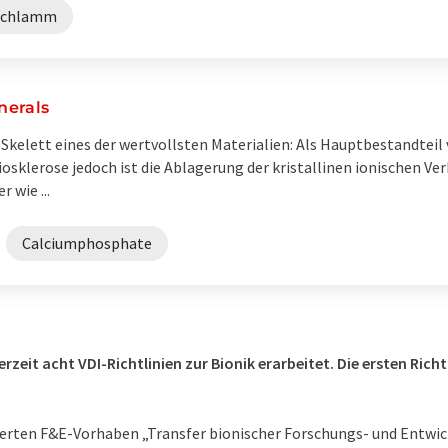
schlamm
nerals
Skelett eines der wertvollsten Mate­rialien: Als Hauptbestandtei
eriosklerose jedoch ist die Ablagerung der kristallinen ionischen V
 wie ...
Calciumphosphate
zeit acht VDI-Richtlinien zur Bionik erarbeitet. Die ersten Richt
erten F&E-Vorhaben „Transfer bionischer Forschungs- und Entwic