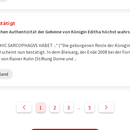
stätigt
hen Authentizität der Gebeine von Königin Editha höchst wahrs
IC SARCOPHAGVS HABET ..." ("Die geborgenen Reste der Königin 
1510 scheint nun bestätigt. In dem Bleisarg, der Ende 2008 bei der 
von Rainer Kuhn (Stiftung Dome und ...
land
1
2
3
5
...