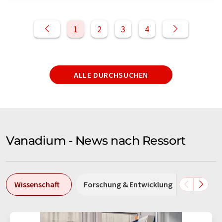
1
2
3
4
ALLE DURCHSUCHEN
Vanadium - News nach Ressort
Wissenschaft
Forschung & Entwicklung
Politik