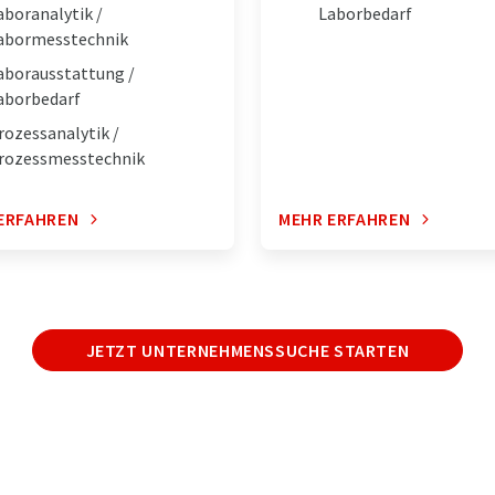
aboranalytik /
Laborbedarf
abormesstechnik
aborausstattung /
aborbedarf
rozessanalytik /
rozessmesstechnik
ERFAHREN
MEHR ERFAHREN
JETZT UNTERNEHMENSSUCHE STARTEN