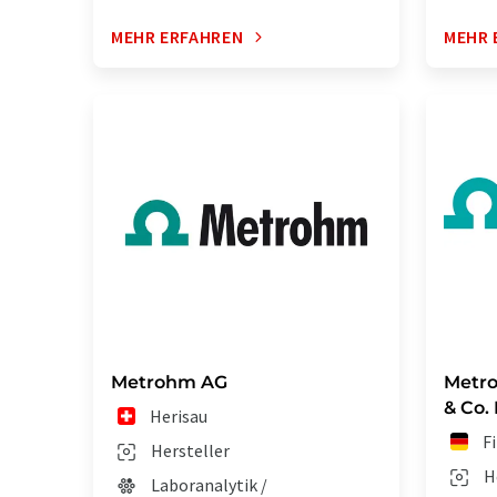
MEHR ERFAHREN
MEHR 
Metrohm AG
Metr
& Co.
Herisau
F
Hersteller
H
Laboranalytik /