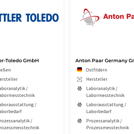
er-Toledo GmbH
Anton Paar Germany 
ießen
Ostfildern
ersteller
Hersteller
aboranalytik /
Laboranalytik /
abormesstechnik
Labormesstechnik
aborausstattung /
Laborausstattung /
aborbedarf
Laborbedarf
rozessanalytik /
Prozessanalytik /
rozessmesstechnik
Prozessmesstechnik