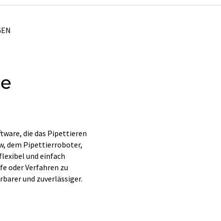
GEN
ce
tware, die das Pipettieren
w, dem Pipettierroboter,
lexibel und einfach
fe oder Verfahren zu
barer und zuverlässiger.