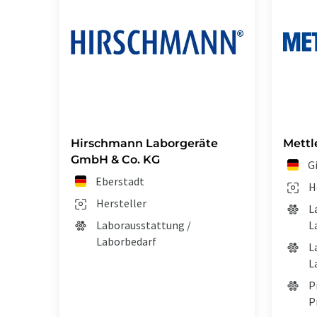
Hirschmann Laborgeräte
Mettl
GmbH & Co. KG
G
Eberstadt
H
Hersteller
L
Laborausstattung /
L
Laborbedarf
L
L
P
P