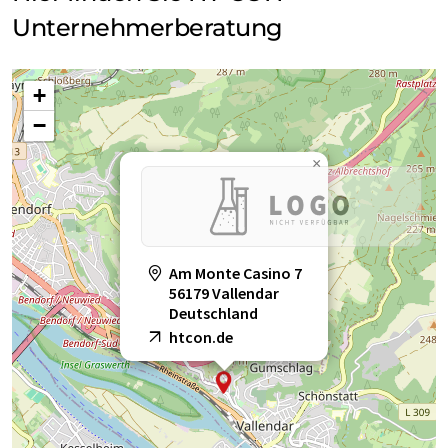
Unternehmerberatung
+
−
×
Am Monte Casino 7
56179 Vallendar
Deutschland
htcon.de