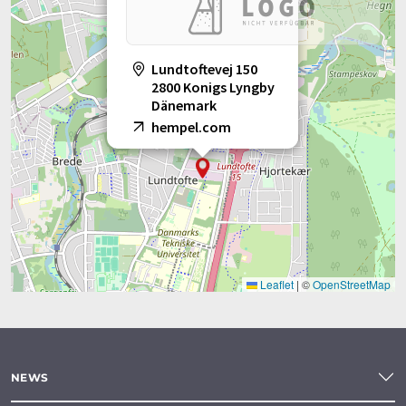
Lundtoftevej 150
2800 Konigs Lyngby
Dänemark
hempel.com
Leaflet
|
©
OpenStreetMap
NEWS