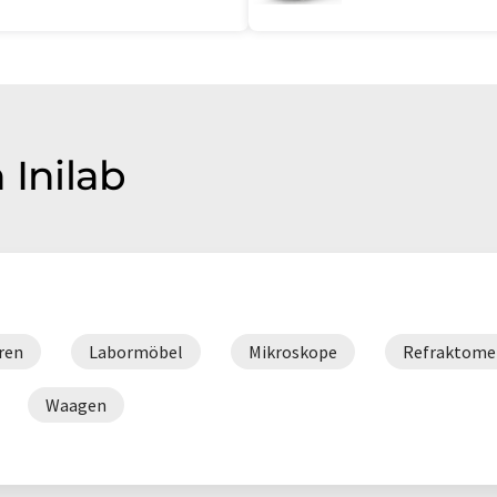
 Inilab
ren
Labormöbel
Mikroskope
Refraktome
Waagen