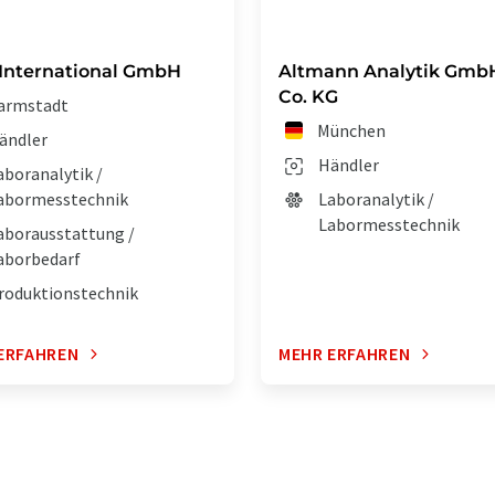
International GmbH
Altmann Analytik Gmb
Co. KG
armstadt
München
ändler
Händler
aboranalytik /
abormesstechnik
Laboranalytik /
Labormesstechnik
aborausstattung /
aborbedarf
roduktionstechnik
ERFAHREN
MEHR ERFAHREN