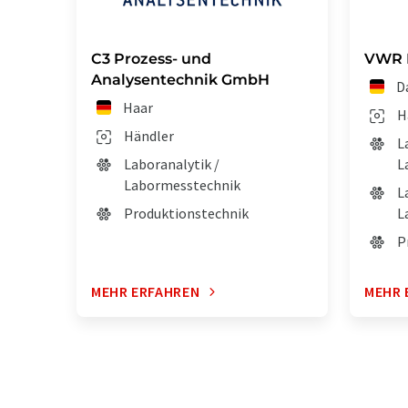
C3 Prozess- und
VWR 
Analysentechnik GmbH
D
Haar
H
Händler
L
Laboranalytik /
L
Labormesstechnik
L
Produktionstechnik
L
P
MEHR ERFAHREN
MEHR 