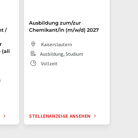
Ausbildung zum/zur
Auszub
t /
Chemikant/in (m/w/d) 2027
Chemik
r
Kaiserslautern
Dit
(all
Ausbildung, Studium
Aus
Vollzeit
Vol
n
N
STELLENANZEIGE ANSEHEN
STELLE