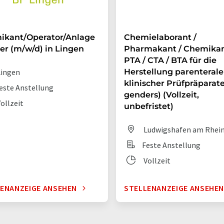
ikant/Operator/Anlage
Chemielaborant /
er (m/w/d) in Lingen
Pharmakant / Chemikan
PTA / CTA / BTA für die
ingen
Herstellung parenterale
klinischer Prüfpräparate 
este Anstellung
genders) (Vollzeit,
ollzeit
unbefristet)
Ludwigshafen am Rhei
Feste Anstellung
Vollzeit
ENANZEIGE ANSEHEN
STELLENANZEIGE ANSEHE