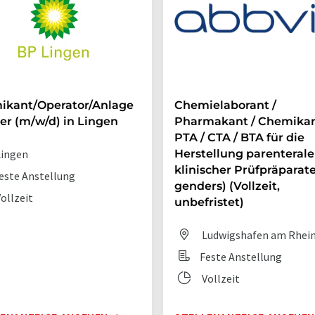
ikant/Operator/Anlage
Chemielaborant /
er (m/w/d) in Lingen
Pharmakant / Chemikan
PTA / CTA / BTA für die
ingen
Herstellung parenterale
klinischer Prüfpräparate 
este Anstellung
genders) (Vollzeit,
ollzeit
unbefristet)
Ludwigshafen am Rhei
Feste Anstellung
Vollzeit