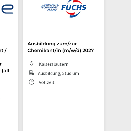
Ausbildung zum/zur
Auszub
t /
Chemikant/in (m/w/d) 2027
Chemik
r
Kaiserslautern
Dit
(all
Ausbildung, Studium
Aus
Vollzeit
Vol
n