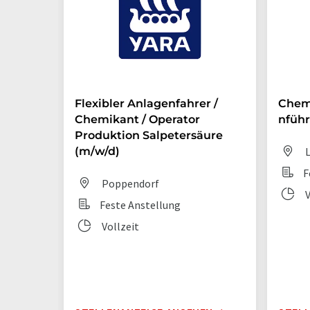
Flexibler Anlagenfahrer /
Chem
Chemikant / Operator
nführ
Produktion Salpetersäure
(m/w/d)
L
F
Poppendorf
V
Feste Anstellung
Vollzeit