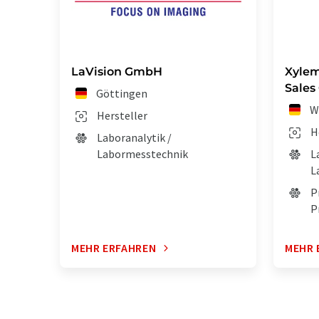
LaVision GmbH
Xylem
Sales
Göttingen
W
Hersteller
H
Laboranalytik /
Labormesstechnik
L
L
P
P
MEHR ERFAHREN
MEHR 