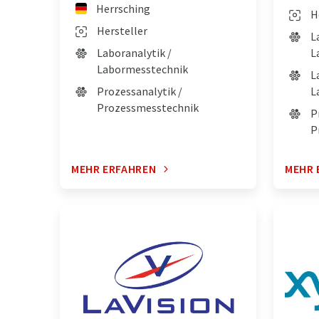
Herrsching
H
Hersteller
L
Laboranalytik /
L
Labormesstechnik
L
Prozessanalytik /
L
Prozessmesstechnik
P
P
MEHR ERFAHREN
MEHR 