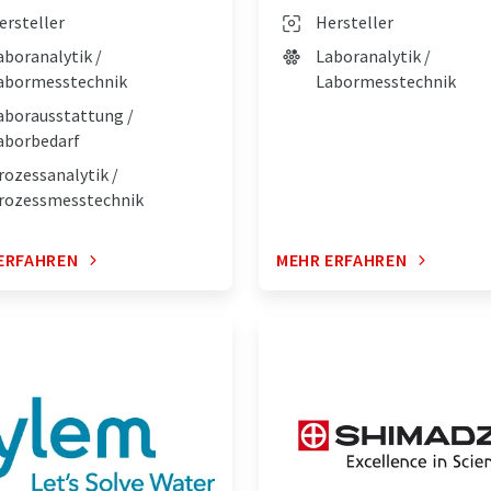
ersteller
Hersteller
aboranalytik /
Laboranalytik /
abormesstechnik
Labormesstechnik
aborausstattung /
aborbedarf
rozessanalytik /
rozessmesstechnik
ERFAHREN
MEHR ERFAHREN