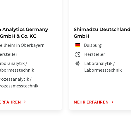
 Analytics Germany
Shimadzu Deutschland
 GmbH & Co. KG
GmbH
eilheim in Oberbayern
Duisburg
ersteller
Hersteller
aboranalytik /
Laboranalytik /
abormesstechnik
Labormesstechnik
rozessanalytik /
rozessmesstechnik
ERFAHREN
MEHR ERFAHREN