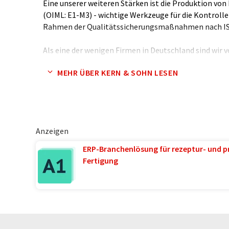
Eine unserer weiteren Stärken ist die Produktion vo
(OIML: E1-M3) - wichtige Werkzeuge für die Kontroll
Rahmen der Qualitätssicherungsmaßnahmen nach ISO
Als eine der wenigen Firmen in Deutschland sind wir v
akkreditiertes DKD-Kalibrierlabor für Waagen und G
MEHR ÜBER KERN & SOHN LESEN
11801). Dadurch können wir in unserem robotergestü
die Uhr international gültige Kalibrierscheine erstell
Anzeigen
ERP-Branchenlösung für rezeptur- und p
Fertigung