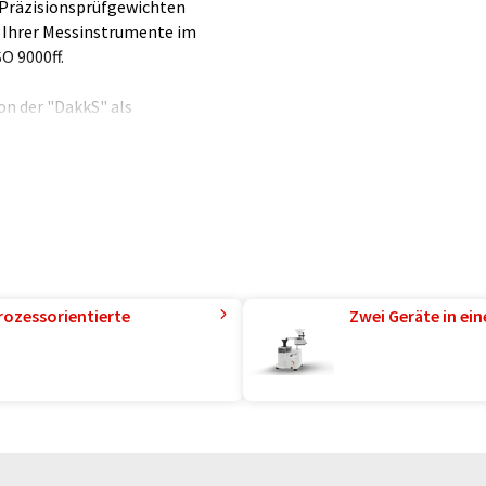
n Präzisionsprüfgewichten
e Ihrer Messinstrumente im
 9000ff.
on der "DakkS" als
ewichte zugelassen (DKD-K-
tztem Kalibrierlabor rund um
en.
rozessorientierte
Zwei Geräte in ei