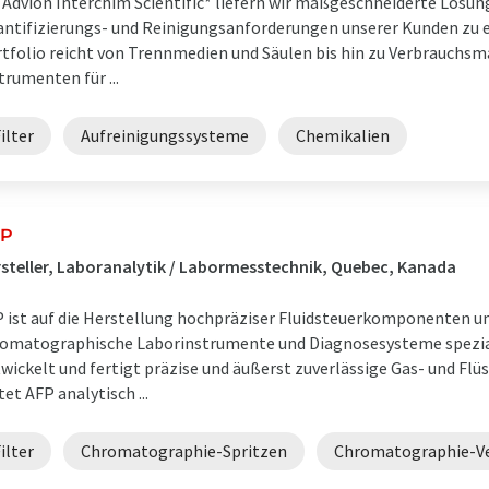
 Advion Interchim Scientific* liefern wir maßgeschneiderte Lösun
ntifizierungs- und Reinigungsanforderungen unserer Kunden zu e
tfolio reicht von Trennmedien und Säulen bis hin zu Verbrauchsm
trumenten für ...
ilter
Aufreinigungssysteme
Chemikalien
FP
steller, Laboranalytik / Labormesstechnik, Quebec, Kanada
 ist auf die Herstellung hochpräziser Fluidsteuerkomponenten u
omatographische Laborinstrumente und Diagnosesysteme spezia
wickelt und fertigt präzise und äußerst zuverlässige Gas- und Flüs
tet AFP analytisch ...
ilter
Chromatographie-Spritzen
Chromatographie-Ve