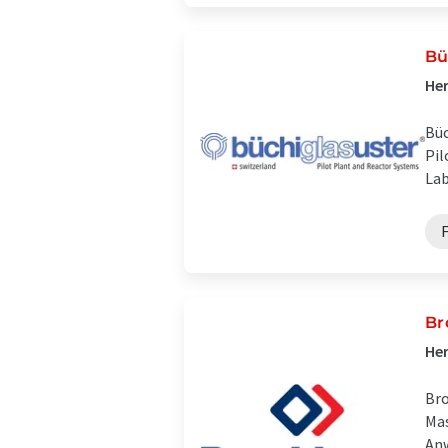
Bü
Her
Büc
Pil
Lab
F
Br
Her
Bro
Mas
Anw