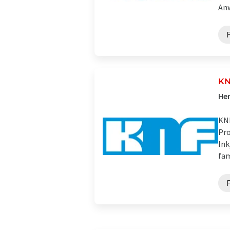
Anw
F
KN
Her
KNF
Pro
Ink
fam
F