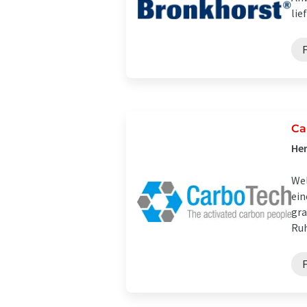
lie
F
Ca
Her
We
ein
gra
Ruh
F