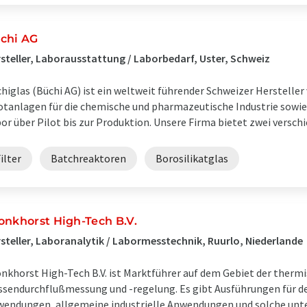
chi AG
steller, Laborausstattung / Laborbedarf, Uster, Schweiz
higlas (Büchi AG) ist ein weltweit führender Schweizer Herstell
otanlagen für die chemische und pharmazeutische Industrie sowi
or über Pilot bis zur Produktion. Unsere Firma bietet zwei verschie
ilter
Batchreaktoren
Borosilikatglas
onkhorst High-Tech B.V.
steller, Laboranalytik / Labormesstechnik, Ruurlo, Niederlande
nkhorst High-Tech B.V. ist Marktführer auf dem Gebiet der therm
sendurchflußmessung und -regelung. Es gibt Ausführungen für d
endungen, allgemeine industrielle Anwendungen und solche unt