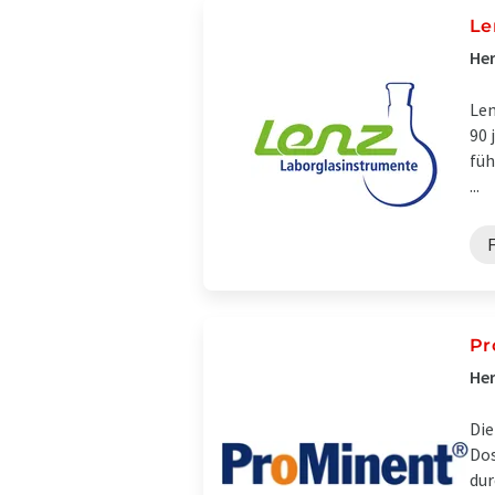
Le
Her
Len
90 
füh
...
F
Pr
Her
Die
Dos
dur