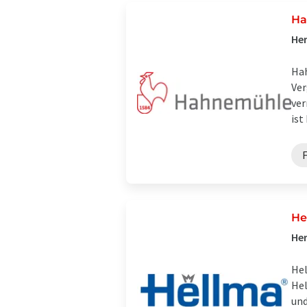
Ha
Her
Hah
Ver
ver
ist
F
He
Her
Hel
Hel
und