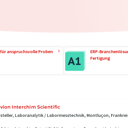
für anspruchsvolle Proben
ERP-Branchenlösun
Fertigung
vion Interchim Scientific
steller, Laboranalytik / Labormesstechnik, Montluçon, Frankre