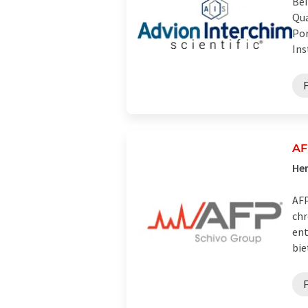
Bei
Qua
Por
Ins
F
A
Her
AFP
chr
ent
bie
F