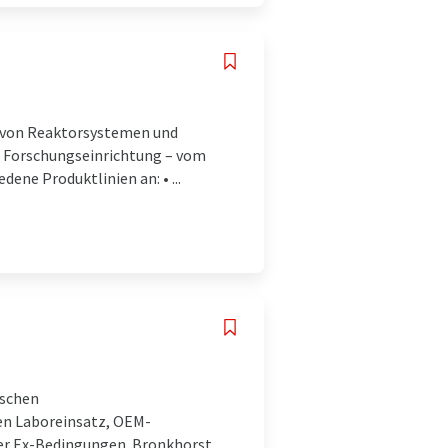
er von Reaktorsystemen und
e Forschungseinrichtung – vom
dene Produktlinien an: • ...
ischen
en Laboreinsatz, OEM-
er Ex-Bedingungen. Bronkhorst