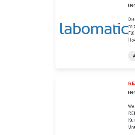
Her
Die
mit
Flü
Hoc
RE
Her
Wer
REM
Kun
Unt