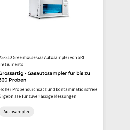
AS-210 Greenhouse Gas Autosampler von SRI
Vectra A
Instruments
Automa
definie
Grossartig - Gasautosampler für bis zu
Präzisi
360 Proben
Vectra b
Hoher Probendurchsatz und kontaminationsfreie
nahtlose
Ergebnisse für zuverlässige Messungen
von Flüs
Autosampler
Autos