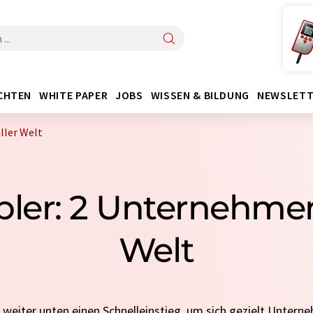
CHTEN
WHITE PAPER
JOBS
WISSEN & BILDUNG
NEWSLETT
ller Welt
ler: 2 Unternehmen 
Welt
e weiter unten einen Schnelleinstieg, um sich gezielt Untern