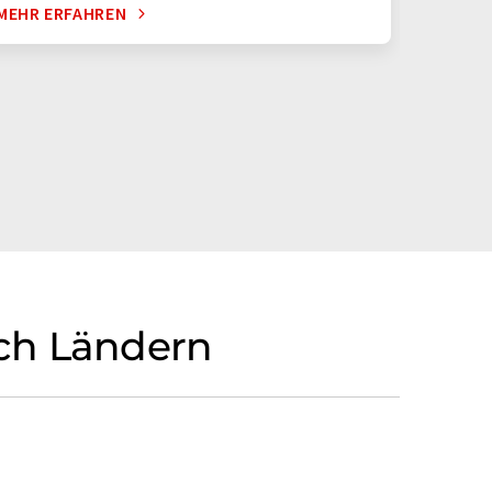
MEHR ERFAHREN
MEHR E
ach Ländern