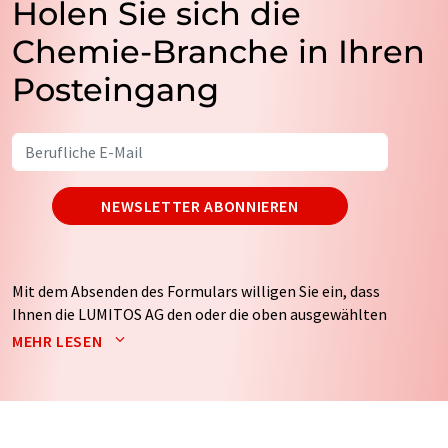
Holen Sie sich die
Chemie-Branche in Ihren
Posteingang
NEWSLETTER ABONNIEREN
Mit dem Absenden des Formulars willigen Sie ein, dass
Ihnen die LUMITOS AG den oder die oben ausgewählten
Newsletter per E-Mail zusendet. Ihre Daten werden
MEHR LESEN
nicht an Dritte weitergegeben. Die Speicherung und
Verarbeitung Ihrer Daten durch die LUMITOS AG erfolgt
auf Basis unserer
Datenschutzerklärung
. LUMITOS darf
Sie zum Zwecke der Werbung oder der Markt- und