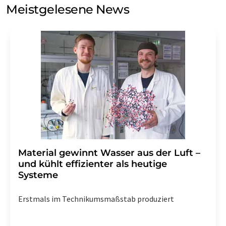
Meinungsforschung per E-Mail kontaktieren. Ihre
Meistgelesene News
Einwilligung können Sie jederzeit ohne Angabe von
Gründen gegenüber der LUMITOS AG, Ernst-Augustin-
Str. 2, 12489 Berlin oder per E-Mail unter
widerruf@lumitos.com
mit Wirkung für die Zukunft
widerrufen. Zudem ist in jeder E-Mail ein Link zur
Abbestellung des entsprechenden Newsletters
enthalten.
Material gewinnt Wasser aus der Luft –
und kühlt effizienter als heutige
Systeme
Erstmals im Technikumsmaßstab produziert