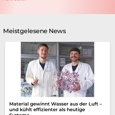
nicht an Dritte weitergegeben. Die Speicherung und
Verarbeitung Ihrer Daten durch die LUMITOS AG erfolgt
auf Basis unserer
Datenschutzerklärung
. LUMITOS darf
Sie zum Zwecke der Werbung oder der Markt- und
Meinungsforschung per E-Mail kontaktieren. Ihre
Meistgelesene News
Einwilligung können Sie jederzeit ohne Angabe von
Gründen gegenüber der LUMITOS AG, Ernst-Augustin-
Str. 2, 12489 Berlin oder per E-Mail unter
widerruf@lumitos.com
mit Wirkung für die Zukunft
widerrufen. Zudem ist in jeder E-Mail ein Link zur
Abbestellung des entsprechenden Newsletters
enthalten.
Material gewinnt Wasser aus der Luft –
und kühlt effizienter als heutige