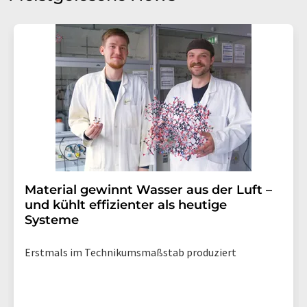
Einwilligung können Sie jederzeit ohne Angabe von
Gründen gegenüber der LUMITOS AG, Ernst-Augustin-
Str. 2, 12489 Berlin oder per E-Mail unter
widerruf@lumitos.com
mit Wirkung für die Zukunft
widerrufen. Zudem ist in jeder E-Mail ein Link zur
Abbestellung des entsprechenden Newsletters
enthalten.
Material gewinnt Wasser aus der Luft –
und kühlt effizienter als heutige
Systeme
Erstmals im Technikumsmaßstab produziert