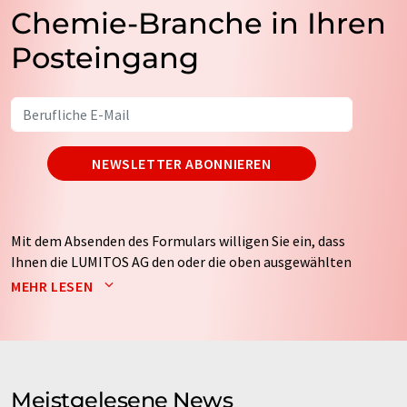
Chemie-Branche in Ihren
Posteingang
NEWSLETTER ABONNIEREN
Mit dem Absenden des Formulars willigen Sie ein, dass
Ihnen die LUMITOS AG den oder die oben ausgewählten
Newsletter per E-Mail zusendet. Ihre Daten werden
MEHR LESEN
nicht an Dritte weitergegeben. Die Speicherung und
Verarbeitung Ihrer Daten durch die LUMITOS AG erfolgt
auf Basis unserer
Datenschutzerklärung
. LUMITOS darf
Sie zum Zwecke der Werbung oder der Markt- und
Meinungsforschung per E-Mail kontaktieren. Ihre
Meistgelesene News