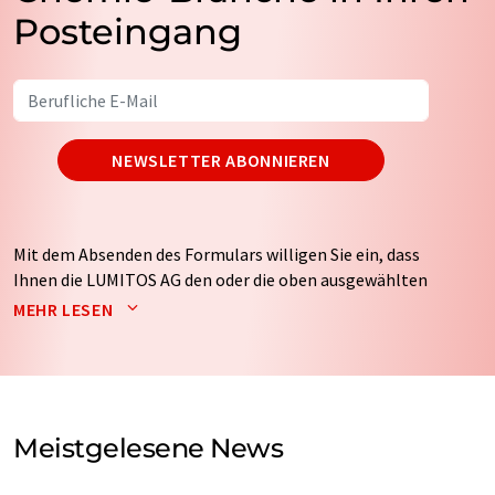
Posteingang
NEWSLETTER ABONNIEREN
Mit dem Absenden des Formulars willigen Sie ein, dass
Ihnen die LUMITOS AG den oder die oben ausgewählten
Newsletter per E-Mail zusendet. Ihre Daten werden
MEHR LESEN
nicht an Dritte weitergegeben. Die Speicherung und
Verarbeitung Ihrer Daten durch die LUMITOS AG erfolgt
auf Basis unserer
Datenschutzerklärung
. LUMITOS darf
Sie zum Zwecke der Werbung oder der Markt- und
Meinungsforschung per E-Mail kontaktieren. Ihre
Meistgelesene News
Einwilligung können Sie jederzeit ohne Angabe von
Gründen gegenüber der LUMITOS AG, Ernst-Augustin-