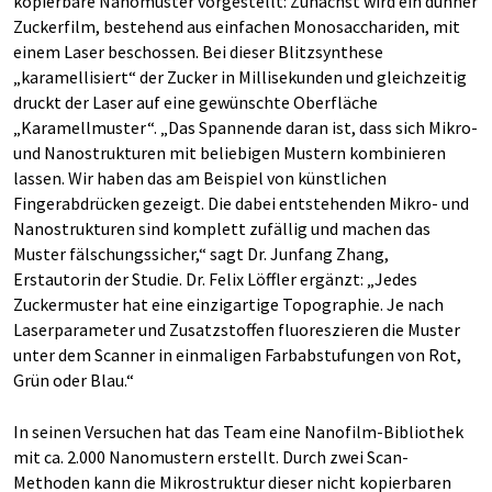
kopierbare Nanomuster vorgestellt: Zunächst wird ein dünner
Zuckerfilm, bestehend aus einfachen Monosacchariden, mit
einem Laser beschossen. Bei dieser Blitzsynthese
„karamellisiert“ der Zucker in Millisekunden und gleichzeitig
druckt der Laser auf eine gewünschte Oberfläche
„Karamellmuster“. „Das Spannende daran ist, dass sich Mikro-
und Nanostrukturen mit beliebigen Mustern kombinieren
lassen. Wir haben das am Beispiel von künstlichen
Fingerabdrücken gezeigt. Die dabei entstehenden Mikro- und
Nanostrukturen sind komplett zufällig und machen das
Muster fälschungssicher,“ sagt Dr. Junfang Zhang,
Erstautorin der Studie. Dr. Felix Löffler ergänzt: „Jedes
Zuckermuster hat eine einzigartige Topographie. Je nach
Laserparameter und Zusatzstoffen fluoreszieren die Muster
unter dem Scanner in einmaligen Farbabstufungen von Rot,
Grün oder Blau.“
In seinen Versuchen hat das Team eine Nanofilm-Bibliothek
mit ca. 2.000 Nanomustern erstellt. Durch zwei Scan-
Methoden kann die Mikrostruktur dieser nicht kopierbaren