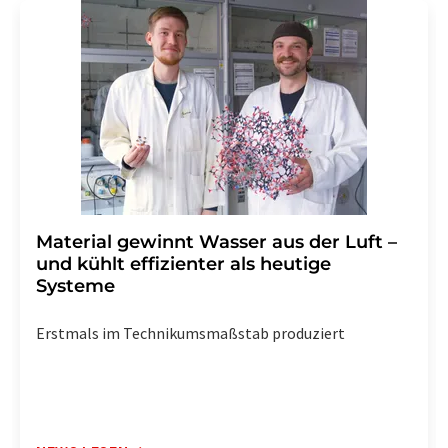
Str. 2, 12489 Berlin oder per E-Mail unter
widerruf@lumitos.com
mit Wirkung für die Zukunft
widerrufen. Zudem ist in jeder E-Mail ein Link zur
Abbestellung des entsprechenden Newsletters
enthalten.
Material gewinnt Wasser aus der Luft –
und kühlt effizienter als heutige
Systeme
Erstmals im Technikumsmaßstab produziert