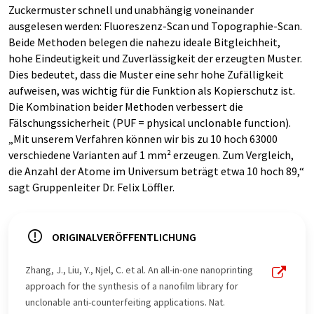
Zuckermuster schnell und unabhängig voneinander
ausgelesen werden: Fluoreszenz-Scan und Topographie-Scan.
Beide Methoden belegen die nahezu ideale Bitgleichheit,
hohe Eindeutigkeit und Zuverlässigkeit der erzeugten Muster.
Dies bedeutet, dass die Muster eine sehr hohe Zufälligkeit
aufweisen, was wichtig für die Funktion als Kopierschutz ist.
Die Kombination beider Methoden verbessert die
Fälschungssicherheit (PUF = physical unclonable function).
„Mit unserem Verfahren können wir bis zu 10 hoch 63000
verschiedene Varianten auf 1 mm² erzeugen. Zum Vergleich,
die Anzahl der Atome im Universum beträgt etwa 10 hoch 89,“
sagt Gruppenleiter Dr. Felix Löffler.
ORIGINALVERÖFFENTLICHUNG
Zhang, J., Liu, Y., Njel, C. et al. An all-in-one nanoprinting
approach for the synthesis of a nanofilm library for
unclonable anti-counterfeiting applications. Nat.