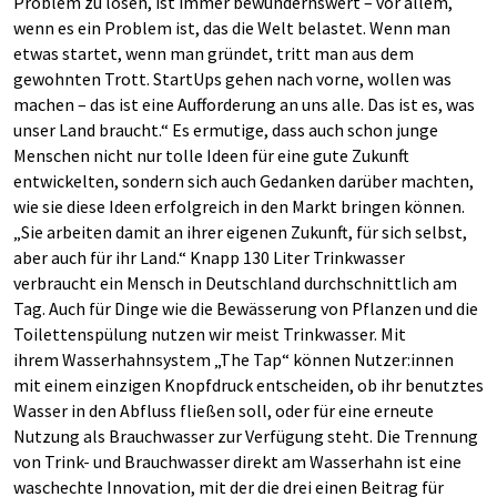
Problem zu lösen, ist immer bewundernswert – vor allem,
wenn es ein Problem ist, das die Welt belastet. Wenn man
etwas startet, wenn man gründet, tritt man aus dem
gewohnten Trott. StartUps gehen nach vorne, wollen was
machen – das ist eine Aufforderung an uns alle. Das ist es, was
unser Land braucht.“ Es ermutige, dass auch schon junge
Menschen nicht nur tolle Ideen für eine gute Zukunft
entwickelten, sondern sich auch Gedanken darüber machten,
wie sie diese Ideen erfolgreich in den Markt bringen können.
„Sie arbeiten damit an ihrer eigenen Zukunft, für sich selbst,
aber auch für ihr Land.“ Knapp 130 Liter Trinkwasser
verbraucht ein Mensch in Deutschland durchschnittlich am
Tag. Auch für Dinge wie die Bewässerung von Pflanzen und die
Toilettenspülung nutzen wir meist Trinkwasser. Mit
ihrem Wasserhahnsystem „The Tap“ können Nutzer:innen
mit einem einzigen Knopfdruck entscheiden, ob ihr benutztes
Wasser in den Abfluss fließen soll, oder für eine erneute
Nutzung als Brauchwasser zur Verfügung steht. Die Trennung
von Trink- und Brauchwasser direkt am Wasserhahn ist eine
waschechte Innovation, mit der die drei einen Beitrag für