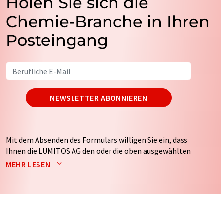
Holen Sie sich die
Chemie-Branche in Ihren
Posteingang
NEWSLETTER ABONNIEREN
Mit dem Absenden des Formulars willigen Sie ein, dass
Ihnen die LUMITOS AG den oder die oben ausgewählten
Newsletter per E-Mail zusendet. Ihre Daten werden
MEHR LESEN
nicht an Dritte weitergegeben. Die Speicherung und
Verarbeitung Ihrer Daten durch die LUMITOS AG erfolgt
auf Basis unserer
Datenschutzerklärung
. LUMITOS darf
Sie zum Zwecke der Werbung oder der Markt- und
Meinungsforschung per E-Mail kontaktieren. Ihre