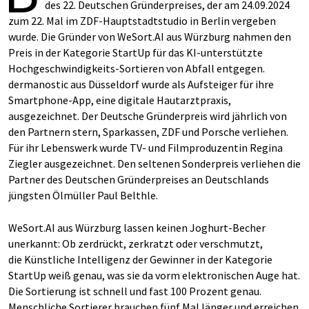
des 22. Deutschen Gründerpreises, der am 24.09.2024
zum 22. Mal im ZDF-Hauptstadtstudio in Berlin vergeben
wurde. Die Gründer von WeSort.AI aus Würzburg nahmen den
Preis in der Kategorie StartUp für das KI-unterstützte
Hochgeschwindigkeits-Sortieren von Abfall entgegen.
dermanostic aus Düsseldorf wurde als Aufsteiger für ihre
Smartphone-App, eine digitale Hautarztpraxis,
ausgezeichnet. Der Deutsche Gründerpreis wird jährlich von
den Partnern stern, Sparkassen, ZDF und Porsche verliehen.
Für ihr Lebenswerk wurde TV- und Filmproduzentin Regina
Ziegler ausgezeichnet. Den seltenen Sonderpreis verliehen die
Partner des Deutschen Gründerpreises an Deutschlands
jüngsten Ölmüller Paul Belthle.
WeSort.AI aus Würzburg lassen keinen Joghurt-Becher
unerkannt: Ob zerdrückt, zerkratzt oder verschmutzt,
die Künstliche Intelligenz der Gewinner in der Kategorie
StartUp weiß genau, was sie da vorm elektronischen Auge hat.
Die Sortierung ist schnell und fast 100 Prozent genau.
Menschliche Sortierer brauchen fünf Mal länger und erreichen