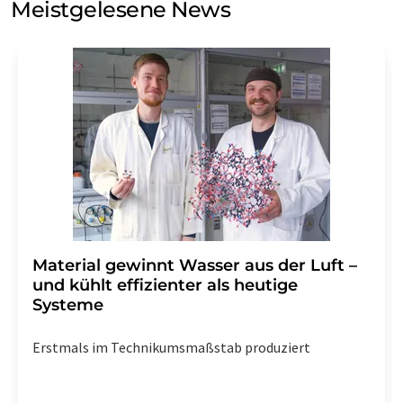
Meistgelesene News
Einwilligung können Sie jederzeit ohne Angabe von
Gründen gegenüber der LUMITOS AG, Ernst-Augustin-
Str. 2, 12489 Berlin oder per E-Mail unter
widerruf@lumitos.com
mit Wirkung für die Zukunft
widerrufen. Zudem ist in jeder E-Mail ein Link zur
Abbestellung des entsprechenden Newsletters
enthalten.
Material gewinnt Wasser aus der Luft –
und kühlt effizienter als heutige
Systeme
Erstmals im Technikumsmaßstab produziert