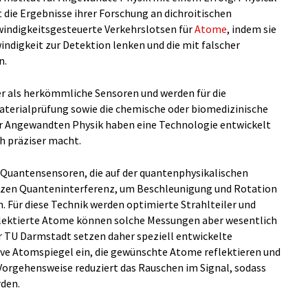
 die Ergebnisse ihrer Forschung an dichroitischen
windigkeitsgesteuerte Verkehrslotsen für
Atome
, indem sie
indigkeit zur Detektion lenken und die mit falscher
n.
r als herkömmliche Sensoren und werden für die
aterialprüfung sowie die chemische oder biomedizinische
r Angewandten Physik haben eine Technologie entwickelt
h präziser macht.
 Quantensensoren, die auf der quantenphysikalischen
zen Quanteninterferenz, um Beschleunigung und Rotation
. Für diese Technik werden optimierte Strahlteiler und
eflektierte Atome können solche Messungen aber wesentlich
er TU Darmstadt setzen daher speziell entwickelte
ive Atomspiegel ein, die gewünschte Atome reflektieren und
Vorgehensweise reduziert das Rauschen im Signal, sodass
den.