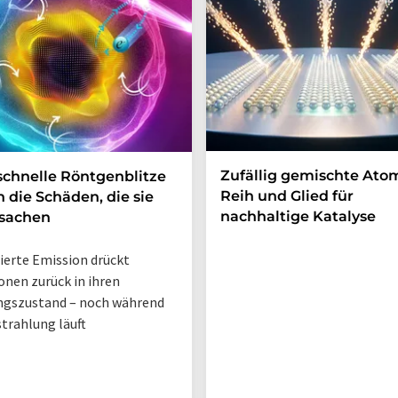
Zufällig gemischte Ato
schnelle Röntgenblitze
Reih und Glied für
n die Schäden, die sie
nachhaltige Katalyse
rsachen
ierte Emission drückt
onen zurück in ihren
ngszustand – noch während
strahlung läuft