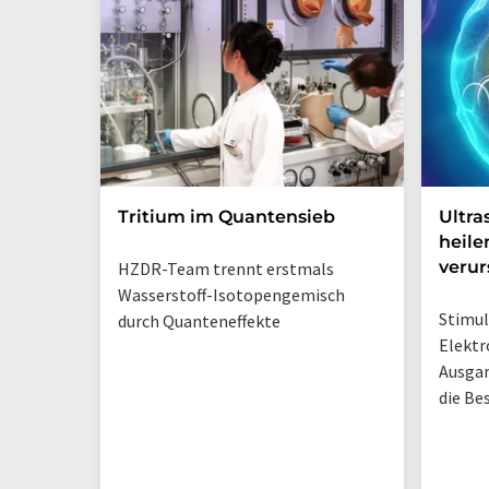
Tritium im Quantensieb
Ultra
heile
veru
HZDR-Team trennt erstmals
Wasserstoff-Isotopengemisch
Stimul
durch Quanteneffekte
Elektr
Ausga
die Be