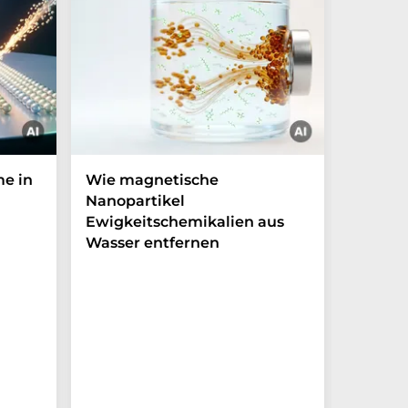
me in
Wie magnetische
Licht f
Nanopartikel
mit ph
Ewigkeitschemikalien aus
Zeitkri
Wasser entfernen
Experime
Weg zur 
von Lich