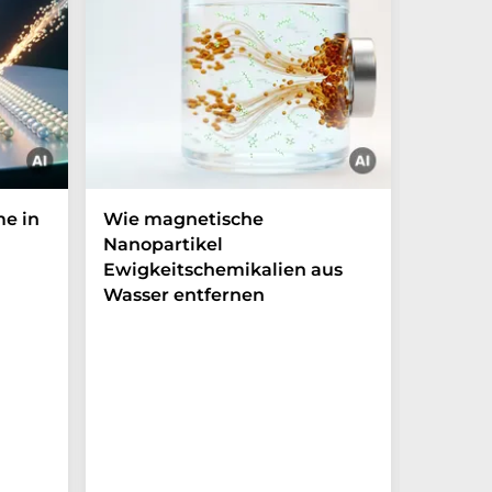
me in
Wie magnetische
Licht f
Nanopartikel
mit ph
Ewigkeitschemikalien aus
Zeitkri
Wasser entfernen
Experime
Weg zur 
von Lich