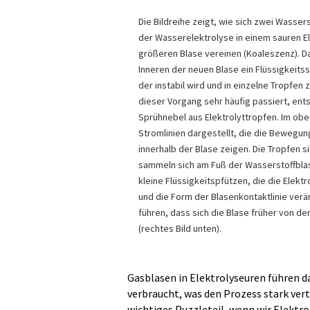
Die Bildreihe zeigt, wie sich zwei Wasse
der Wasserelektrolyse in einem sauren El
größeren Blase vereinen (Koaleszenz). D
Inneren der neuen Blase ein Flüssigkeitsst
der instabil wird und in einzelne Tropfen ze
dieser Vorgang sehr häufig passiert, ents
Sprühnebel aus Elektrolyttropfen. Im obe
Stromlinien dargestellt, die die Bewegun
innerhalb der Blase zeigen. Die Tropfen 
sammeln sich am Fuß der Wasserstoffblase
kleine Flüssigkeitspfützen, die die Elek
und die Form der Blasenkontaktlinie verä
führen, dass sich die Blase früher von de
(rechtes Bild unten).
Gasblasen in Elektrolyseuren führen d
verbraucht, was den Prozess stark vert
wichtiges Puzzleteil, wenn wir Elektro