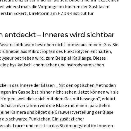
il wir erstmals die Vorgänge im Inneren der Gasblasen
Kerstin Eckert, Direktorin am HZDR-Institut für
 entdeckt – Inneres wird sichtbar
Wasserstoffblasen bestehen nicht immer aus reinem Gas. Sie
prühnebel aus Mikrotropfen des Elektrolyten enthalten,
rolyseur betrieben wird, zum Beispiel Kalilauge. Dieses
n die physikalisch-chemischen und hydrodynamischen
licke in das Innere der Blasen: „Mit den optischen Methoden
gen im Gas selbst bisher nicht sehen. Jetzt können wir sie
rfolgen, weil diese sich mit dem Gas mitbewegen“, erklärt
Schattenverfahren wird die Blase mit einem parallelen
 eine Kamera und bildet die Grauwertverteilung der Blase
n als schwarze Pünktchen. Ein zusätzlicher
fen als Tracer und misst so das Strömungsfeld im Inneren