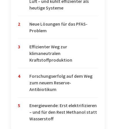
Luft – und kühlt effizienter als
heutige Systeme
2
Neue Lösungen für das PFAS-
Problem
3
Effizienter Weg zur
klimaneutralen
Kraftstoffproduktion
4
Forschungserfolg auf dem Weg
zum neuem Reserve-
Antibiotikum
5
Energiewende: Erst elektrifizieren
– und für den Rest Methanol statt
Wasserstoff