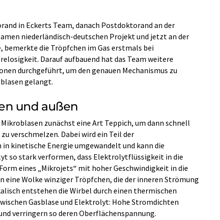
orand in Eckerts Team, danach Postdoktorand an der
amen niederländisch-deutschen Projekt und jetzt an der
, bemerkte die Tröpfchen im Gas erstmals bei
relosigkeit. Darauf aufbauend hat das Team weitere
tionen durchgeführt, um den genauen Mechanismus zu
sblasen gelangt.
nen und außen
e Mikroblasen zunächst eine Art Teppich, um dann schnell
zu verschmelzen. Dabei wird ein Teil der
 in kinetische Energie umgewandelt und kann die
t so stark verformen, dass Elektrolytflüssigkeit in die
n Form eines „Mikrojets“ mit hoher Geschwindigkeit in die
t in eine Wolke winziger Tröpfchen, die der inneren Strömung
kalisch entstehen die Wirbel durch einen thermischen
zwischen Gasblase und Elektrolyt: Hohe Stromdichten
f und verringern so deren Oberflächenspannung.