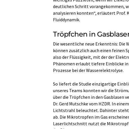
deutlichen Schritt vorangekommen, we
analysieren konnten“, erläutert Prof. 
Fluiddynamik.
Tröpfchen in Gasblasen
Die wesentliche neue Erkenntnis: Die 
können zusätzlich auch einen feinen S
also der Flüssigkeit, mit der der Elekt
Phänomen erlaubt tiefere Einblicke i
Prozesse bei der Wasserelektrolyse.
So liefert die Studie einzigartige Einb
unseres Teams konnten wir die Strömun
über die Tröpfchen in den Gasblasen ve
Dr. Gerd Mutschke vom HZDR. In einem 
Lichtstrahl beleuchtet. Dahinter steht
ab. Die Mikrotropfen im Gas erscheine
Laserlichtschnitt nutzt die Mikrotrop