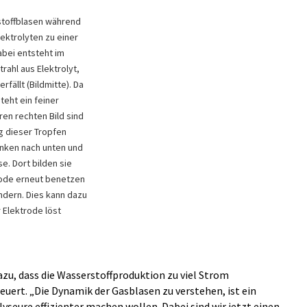
rstoffblasen während
ektrolyten zu einer
abei entsteht im
rahl aus Elektrolyt,
rfällt (Bildmitte). Da
teht ein feiner
ren rechten Bild sind
g dieser Tropfen
sinken nach unten und
. Dort bilden sie
trode erneut benetzen
ndern. Dies kann dazu
r Elektrode löst
azu, dass die Wasserstoffproduktion zu viel Strom
euert. „Die Dynamik der Gasblasen zu verstehen, ist ein
lyseure effizienter machen wollen. Dabei sind wir jetzt einen