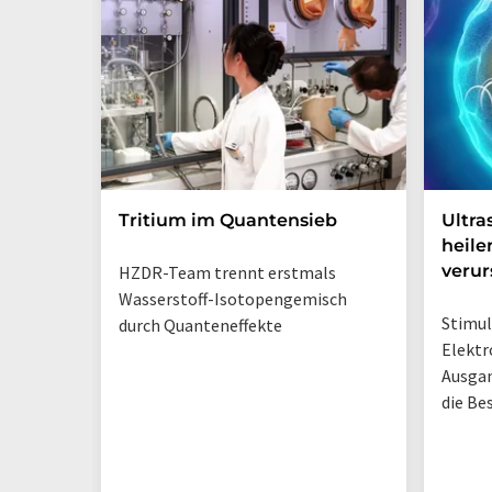
Tritium im Quantensieb
Ultra
heile
veru
HZDR-Team trennt erstmals
Wasserstoff-Isotopengemisch
Stimul
durch Quanteneffekte
Elektr
Ausga
die Be