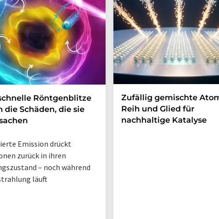
Zufällig gemischte Ato
schnelle Röntgenblitze
Reih und Glied für
n die Schäden, die sie
nachhaltige Katalyse
rsachen
ierte Emission drückt
onen zurück in ihren
ngszustand – noch während
strahlung läuft