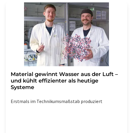
Str. 2, 12489 Berlin oder per E-Mail unter
widerruf@lumitos.com
mit Wirkung für die Zukunft
widerrufen. Zudem ist in jeder E-Mail ein Link zur
Abbestellung des entsprechenden Newsletters
enthalten.
Material gewinnt Wasser aus der Luft –
und kühlt effizienter als heutige
Systeme
Erstmals im Technikumsmaßstab produziert