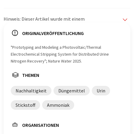
Hinweis: Dieser Artikel wurde mit einem
Computersystem ohne menschlichen Eingriff übersetzt.
LUMITOS bietet diese automatischen Übersetzungen
ORIGINALVERÖFFENTLICHUNG
an, um eine größere Bandbreite an aktuellen
Nachrichten zu präsentieren. Da dieser Artikel mit
"Prototyping and Modeling a Photovoltaic/Thermal
automatischer Übersetzung übersetzt wurde, ist es
Electrochemical Stripping System for Distributed Urine
möglich, dass er Fehler im Vokabular, in der Syntax oder
Nitrogen Recovery"; Nature Water 2025.
in der Grammatik enthält. Den ursprünglichen Artikel in
Englisch finden Sie
hier
.
THEMEN
Nachhaltigkeit
Düngemittel
Urin
Stickstoff
Ammoniak
ORGANISATIONEN