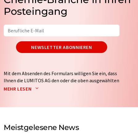
Posteingang
NEWSLETTER ABONNIEREN
Mit dem Absenden des Formulars willigen Sie ein, dass
Ihnen die LUMITOS AG den oder die oben ausgewählten
Newsletter per E-Mail zusendet. Ihre Daten werden
MEHR LESEN
nicht an Dritte weitergegeben. Die Speicherung und
Verarbeitung Ihrer Daten durch die LUMITOS AG erfolgt
auf Basis unserer
Datenschutzerklärung
. LUMITOS darf
Sie zum Zwecke der Werbung oder der Markt- und
Meinungsforschung per E-Mail kontaktieren. Ihre
Meistgelesene News
Einwilligung können Sie jederzeit ohne Angabe von
Gründen gegenüber der LUMITOS AG, Ernst-Augustin-