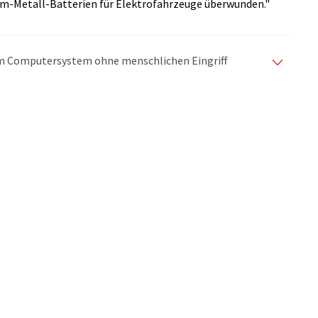
ium-Metall-Batterien für Elektrofahrzeuge überwunden."
nem Computersystem ohne menschlichen Eingriff
matischen Übersetzungen an, um eine größere
u präsentieren. Da dieser Artikel mit automatischer
glich, dass er Fehler im Vokabular, in der Syntax oder
lichen Artikel in Englisch finden Sie
hier
.