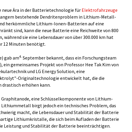
 neue Ära in der Batterietechnologie für
Elektrofahrzeuge
it langem bestehende Dendritenproblem in Lithium-Metall-
nd herkömmliche Lithium-Ionen-Batterien auf eine
änkt sind, kann die neue Batterie eine Reichweite von 800
n, während sie eine Lebensdauer von über 300.000 km hat
ur 12 Minuten benötigt.
4.
e) gab am
September bekannt, dass ein Forschungsteam
L), ein gemeinsames Projekt von Professor Hee Tak Kim von
kulartechnik und LG Energy Solution, eine
rolyt"-Originaltechnologie entwickelt hat, die die
n drastisch erhöhen kann.
e Graphitanode, eine Schlüsselkomponente von Lithium-
 Lithiummetall birgt jedoch ein technisches Problem, das
chwierig macht, die Lebensdauer und Stabilität der Batterie
rtige Lithiumkristalle, die sich beim Aufladen der Batterie
e Leistung und Stabilität der Batterie beeinträchtigen.