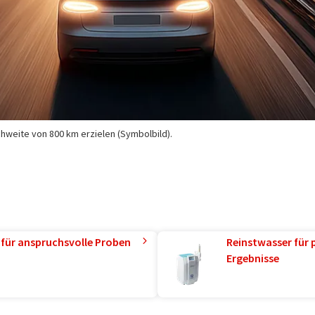
chweite von 800 km erzielen (Symbolbild).
 für anspruchsvolle Proben
Reinstwasser für 
Ergebnisse