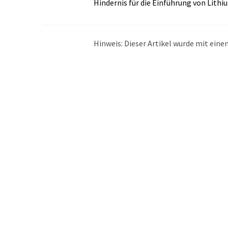
Hindernis für die Einführung von Lith
Hinweis: Dieser Artikel wurde mit ei
übersetzt. LUMITOS bietet diese auto
Bandbreite an aktuellen Nachrichten z
Übersetzung übersetzt wurde, ist es mö
in der Grammatik enthält. Den ursprüng