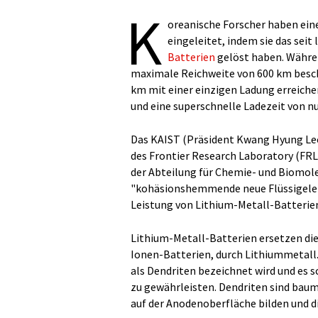
K
oreanische Forscher haben eine
eingeleitet, indem sie das se
Batterien
gelöst haben. Währe
maximale Reichweite von 600 km beschr
km mit einer einzigen Ladung erreiche
und eine superschnelle Ladezeit von n
Das KAIST (Präsident Kwang Hyung Le
des Frontier Research Laboratory (FR
der Abteilung für Chemie- und Biomole
"kohäsionshemmende neue Flüssigelekt
Leistung von Lithium-Metall-Batterie
Lithium-Metall-Batterien ersetzen di
Ionen-Batterien, durch Lithiummetall.
als Dendriten bezeichnet wird und es s
zu gewährleisten. Dendriten sind bauma
auf der Anodenoberfläche bilden und di