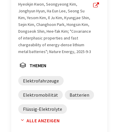
Hyeokjin Kwon, Seongyeong Kim,
Jonghyun Hyun, Ha Eun Lee, Seong Su
Kim, Yesom Kim, Il Ju Kim, Kyungjae Shin,
Sejin Kim, Changhoon Park, Hongsin Kim,
Dongseok Shin, Hee-Tak Kim; "Covariance
of interphasic properties and fast
chargeability of energy-dense lithium
metal batteries"; Nature Energy, 2025-9-3
THEMEN
Elektrofahrzeuge
Elektromobilität
Batterien
Flüssig-Elektrolyte
ALLE ANZEIGEN
Lithium-Metall-Batterien