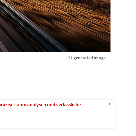
AI-generated image
präzise Laboranalysen und verlässliche