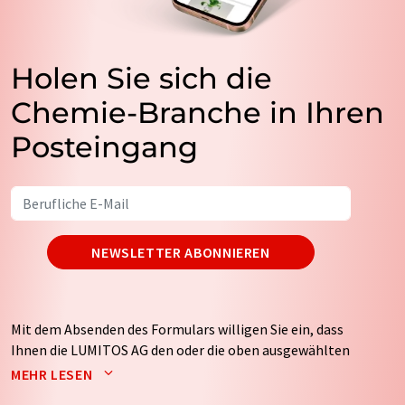
Holen Sie sich die
Chemie-Branche in Ihren
Posteingang
NEWSLETTER ABONNIEREN
Mit dem Absenden des Formulars willigen Sie ein, dass
Ihnen die LUMITOS AG den oder die oben ausgewählten
Newsletter per E-Mail zusendet. Ihre Daten werden
MEHR LESEN
nicht an Dritte weitergegeben. Die Speicherung und