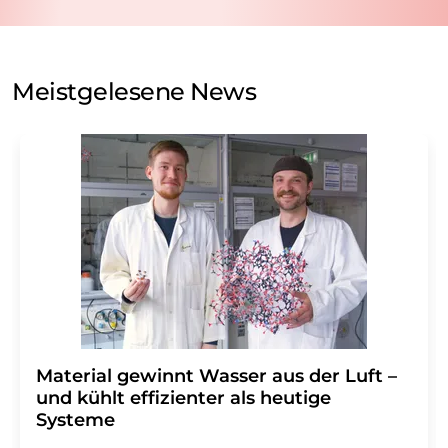
Verarbeitung Ihrer Daten durch die LUMITOS AG erfolgt
auf Basis unserer
Datenschutzerklärung
. LUMITOS darf
Sie zum Zwecke der Werbung oder der Markt- und
Meinungsforschung per E-Mail kontaktieren. Ihre
Meistgelesene News
Einwilligung können Sie jederzeit ohne Angabe von
Gründen gegenüber der LUMITOS AG, Ernst-Augustin-
Str. 2, 12489 Berlin oder per E-Mail unter
widerruf@lumitos.com
mit Wirkung für die Zukunft
widerrufen. Zudem ist in jeder E-Mail ein Link zur
Abbestellung des entsprechenden Newsletters
enthalten.
Material gewinnt Wasser aus der Luft –
und kühlt effizienter als heutige
Systeme