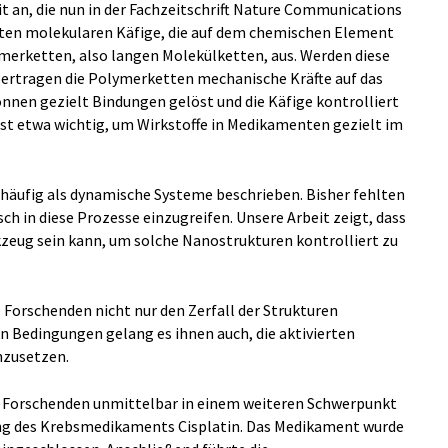
it an, die nun in der Fachzeitschrift Nature Communications
teten molekularen Käfige, die auf dem chemischen Element
ymerketten, also langen Molekülketten, aus. Werden diese
bertragen die Polymerketten mechanische Kräfte auf das
nnen gezielt Bindungen gelöst und die Käfige kontrolliert
st etwa wichtig, um Wirkstoffe in Medikamenten gezielt im
häufig als dynamische Systeme beschrieben. Bisher fehlten
h in diese Prozesse einzugreifen. Unsere Arbeit zeigt, dass
rkzeug sein kann, um solche Nanostrukturen kontrolliert zu
 Forschenden nicht nur den Zerfall der Strukturen
 Bedingungen gelang es ihnen auch, die aktivierten
nzusetzen.
e Forschenden unmittelbar in einem weiteren Schwerpunkt
zung des Krebsmedikaments Cisplatin. Das Medikament wurde