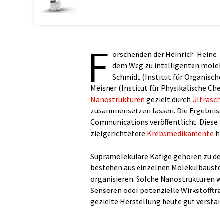
F
orschenden der Heinrich-Heine-U
dem Weg zu intelligenten molek
Schmidt (Institut für Organisc
Meisner (Institut für Physikalische C
Nanostrukturen
gezielt durch
Ultrasch
zusammensetzen lassen. Die Ergebnisse
Communications veröffentlicht. Diese 
zielgerichtetere
Krebsmedikamente
h
Supramolekulare Käfige gehören zu de
bestehen aus einzelnen Molekülbaustei
organisieren. Solche Nanostrukturen 
Sensoren oder potenzielle Wirkstofft
gezielte Herstellung heute gut verstan