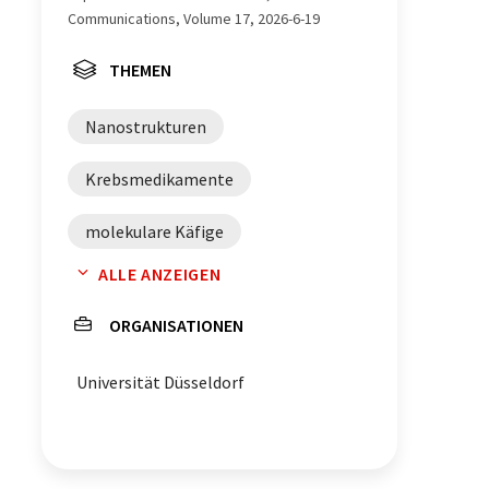
Communications, Volume 17, 2026-6-19
THEMEN
Nanostrukturen
Krebsmedikamente
molekulare Käfige
ALLE ANZEIGEN
Wirkstofftransporter
ORGANISATIONEN
Wirkstofftransport
Palladium
Universität Düsseldorf
Ultraschall
Polymerketten
Selbstassemblierung