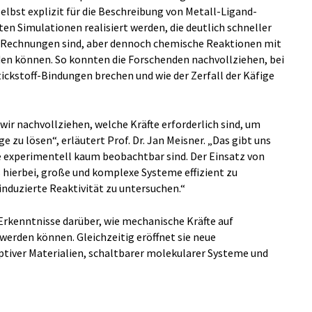
elbst explizit für die Beschreibung von Metall-Ligand-
n Simulationen realisiert werden, die deutlich schneller
 Rechnungen sind, aber dennoch chemische Reaktionen mit
den können. So konnten die Forschenden nachvollziehen, bei
ickstoff-Bindungen brechen und wie der Zerfall der Käfige
ir nachvollziehen, welche Kräfte erforderlich sind, um
 zu lösen“, erläutert Prof. Dr. Jan Meisner. „Das gibt uns
ie experimentell kaum beobachtbar sind. Der Einsatz von
hierbei, große und komplexe Systeme effizient zu
nduzierte Reaktivität zu untersuchen.“
 Erkenntnisse darüber, wie mechanische Kräfte auf
erden können. Gleichzeitig eröffnet sie neue
ptiver Materialien, schaltbarer molekularer Systeme und