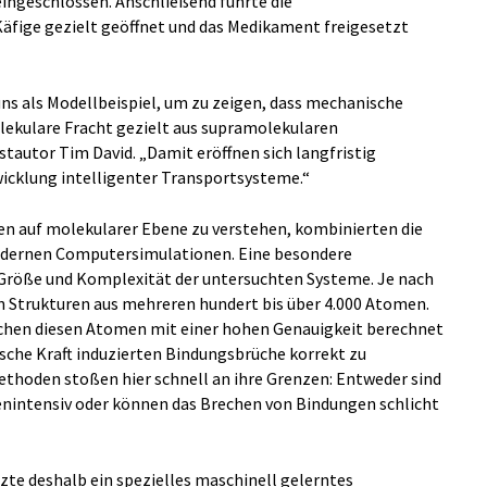
ingeschlossen. Anschließend führte die
Käfige gezielt geöffnet und das Medikament freigesetzt
uns als Modellbeispiel, um zu zeigen, dass mechanische
ekulare Fracht gezielt aus supramolekularen
tautor Tim David. „Damit eröffnen sich langfristig
wicklung intelligenter Transportsysteme.“
n auf molekularer Ebene zu verstehen, kombinierten die
dernen Computersimulationen. Eine besondere
 Größe und Komplexität der untersuchten Systeme. Je nach
en Strukturen aus mehreren hundert bis über 4.000 Atomen.
chen diesen Atomen mit einer hohen Genauigkeit berechnet
sche Kraft induzierten Bindungsbrüche korrekt zu
thoden stoßen hier schnell an ihre Grenzen: Entweder sind
enintensiv oder können das Brechen von Bindungen schlicht
zte deshalb ein spezielles maschinell gelerntes